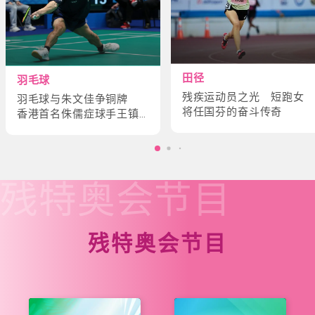
田径
羽毛球
残疾运动员之光 短跑女
羽毛球与朱文佳争铜牌
将任国芬的奋斗传奇
香港首名侏儒症球手王镇
炎的奋斗故事
残特奥会
节目
残特奥会节目