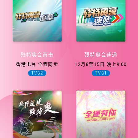
残特奥会直击
残特奥会速递
香港电台 全程同步
12月8至15日 晚上9:00
TV32
TV31