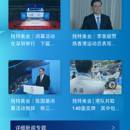
残特奥会｜闭幕活动
残特奥会｜李家超赞
在深圳举行 下届由
扬香港运动员表现卓
湖南省主办
越 展现非凡斗志
残特奥会｜陈国基闭
残特奥会│港队共取
幕活动致辞 称三地
140面奖牌 其中包
谱写大湾区融合新篇
括51金
章
详细新闻专题