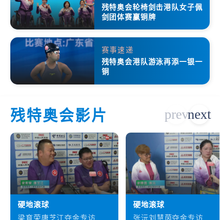
残特奥会轮椅剑击港队女子佩
剑团体赛赢铜牌
赛事速递
残特奥会港队游泳再添一银一
铜
残特奥会影片
硬地滚球
硬地滚球
梁育荣唐芝江夺金专访
张沅刘慧茵夺金专访