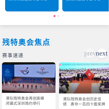
残特奥会焦点
赛事速递
港队残特奥会再创高峰
港队残特奥会创历史佳
闭幕式深圳简约举行
绩 勇夺一百四十面奖牌