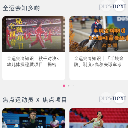
全运会知多啲
全运会冷知识｜秋千对决×
全运会冷知识｜「半块金
幼儿体操秘藏项目！揭密
牌」制度×高尔夫球车考牌
「破41项世界纪录」惊人
奇规！3大趣味幕后故事大
现场
公开
焦点运动员 X 焦点项目