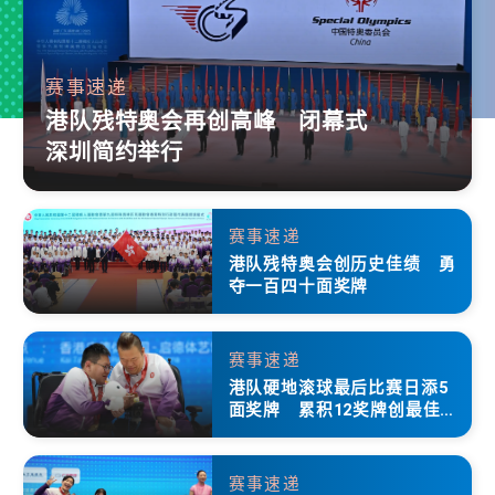
赛事速递
港队残特奥会再创高峰 闭幕式
深圳简约举行
赛事速递
港队残特奥会创历史佳绩 勇
夺一百四十面奖牌
赛事速递
港队硬地滚球最后比赛日添5
面奖牌 累积12奖牌创最佳成
绩
赛事速递