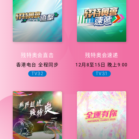
残特奥会直击
残特奥会速递
香港电台 全程同步
12月8至15日 晚上9:00
TV32
TV31