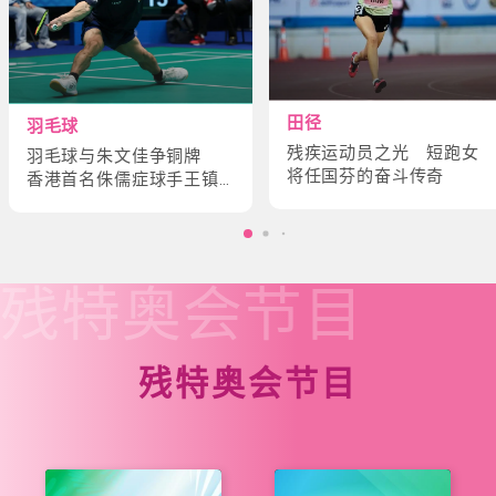
田径
羽毛球
残疾运动员之光 短跑女
羽毛球与朱文佳争铜牌
将任国芬的奋斗传奇
香港首名侏儒症球手王镇
炎的奋斗故事
残特奥会
节目
残特奥会节目