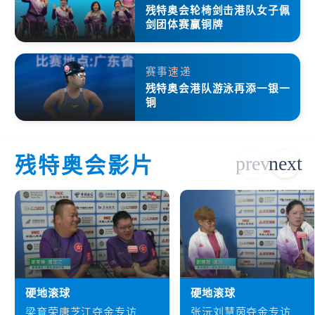
残特奥会轮椅剑击港队女子佩
剑团体赛赢铜牌
赛事速递
残特奥会港队游泳再添一银一
铜
残特奥会影片
硬地滚球
硬地滚球
梁育荣唐芝江夺金专访
张沅刘慧茵夺金专访