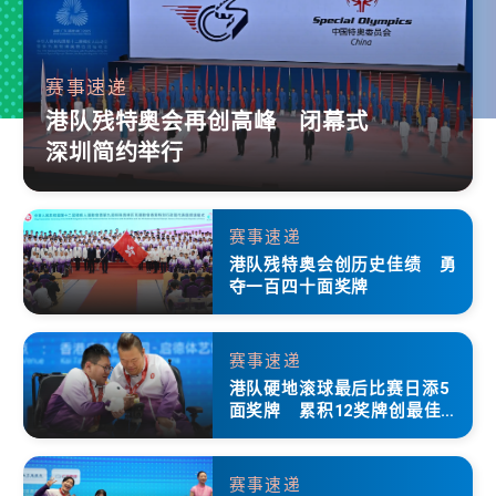
赛事速递
港队残特奥会再创高峰 闭幕式
深圳简约举行
赛事速递
港队残特奥会创历史佳绩 勇
夺一百四十面奖牌
赛事速递
港队硬地滚球最后比赛日添5
面奖牌 累积12奖牌创最佳成
绩
赛事速递