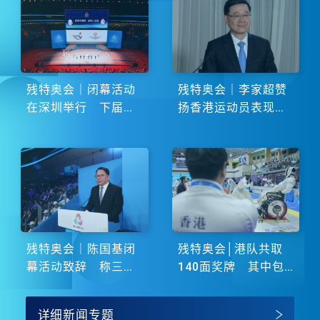
残特奥会｜闭幕活动
残特奥会｜李家超赞
在深圳举行 下届由
扬香港运动员表现卓
湖南省主办
越 展现非凡斗志
残特奥会｜陈国基闭
残特奥会│港队共取
幕活动致辞 称三地
140面奖牌 其中包
谱写大湾区融合新篇
括51金
章
详细新闻专题