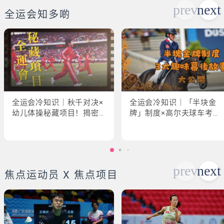
全运会知多啲
全运会冷知识｜秋千对决×
全运会冷知识｜「半块金
幼儿体操秘藏项目！揭密
牌」制度×高尔夫球车考牌
「破41项世界纪录」惊人
奇规！3大趣味幕后故事大
现场
公开
焦点运动员 X 焦点项目