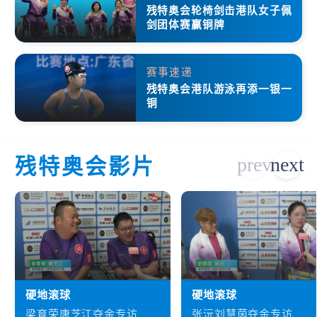
残特奥会轮椅剑击港队女子佩
剑团体赛赢铜牌
赛事速递
残特奥会港队游泳再添一银一
铜
残特奥会影片
硬地滚球
硬地滚球
梁育荣唐芝江夺金专访
张沅刘慧茵夺金专访