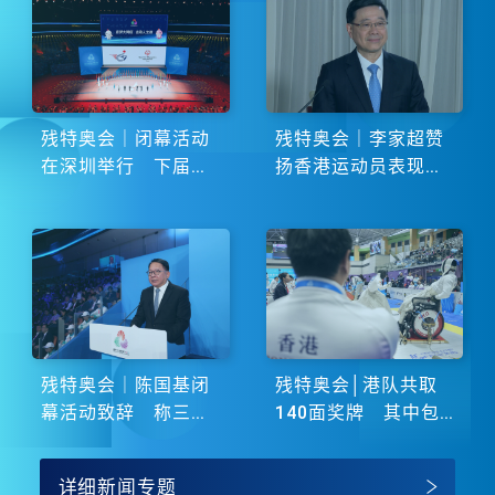
残特奥会｜闭幕活动
残特奥会｜李家超赞
在深圳举行 下届由
扬香港运动员表现卓
湖南省主办
越 展现非凡斗志
残特奥会｜陈国基闭
残特奥会│港队共取
幕活动致辞 称三地
140面奖牌 其中包
谱写大湾区融合新篇
括51金
章
详细新闻专题