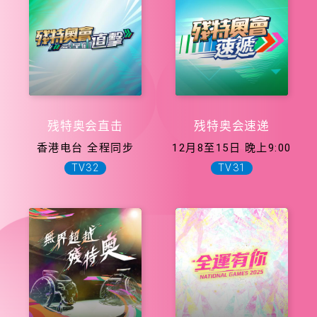
残特奥会直击
残特奥会速递
香港电台 全程同步
12月8至15日 晚上9:00
TV32
TV31