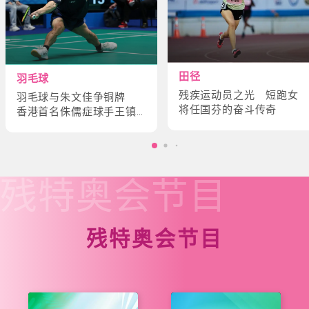
田径
羽毛球
残疾运动员之光 短跑女
羽毛球与朱文佳争铜牌
将任国芬的奋斗传奇
香港首名侏儒症球手王镇
炎的奋斗故事
残特奥会
节目
残特奥会节目