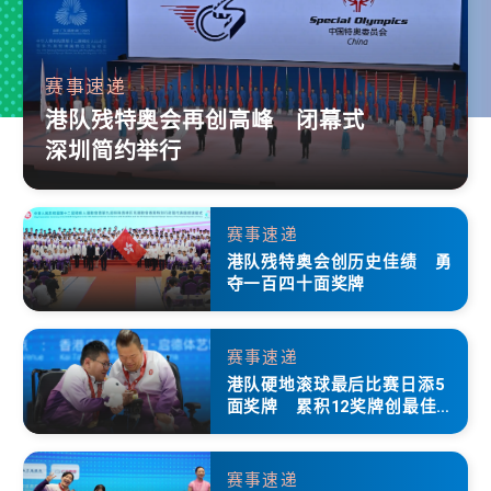
赛事速递
港队残特奥会再创高峰 闭幕式
深圳简约举行
赛事速递
港队残特奥会创历史佳绩 勇
夺一百四十面奖牌
赛事速递
港队硬地滚球最后比赛日添5
面奖牌 累积12奖牌创最佳成
绩
赛事速递