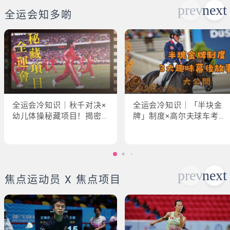
全运会知多啲
全运会冷知识｜秋千对决×
全运会冷知识｜「半块金
幼儿体操秘藏项目！揭密
牌」制度×高尔夫球车考牌
「破41项世界纪录」惊人
奇规！3大趣味幕后故事大
现场
公开
焦点运动员 X 焦点项目