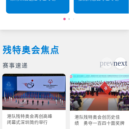
残特奥会焦点
赛事速递
港队残特奥会再创高峰
港队残特奥会创历史佳
闭幕式深圳简约举行
绩 勇夺一百四十面奖牌