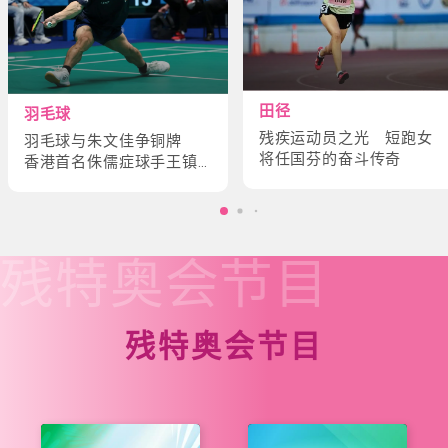
田径
羽毛球
残疾运动员之光 短跑女
羽毛球与朱文佳争铜牌
将任国芬的奋斗传奇
香港首名侏儒症球手王镇
炎的奋斗故事
残特奥会
节目
残特奥会节目