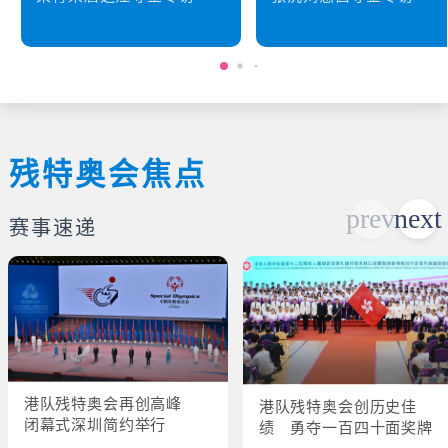
残特奥会焦点
赛事速递
港队残特奥会再创高峰
港队残特奥会创历史佳
闭幕式深圳简约举行
绩 勇夺一百四十面奖牌