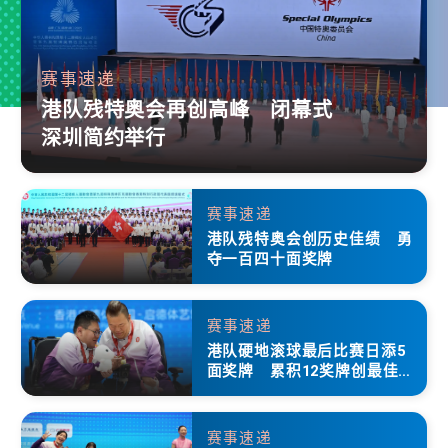
赛事速递
港队残特奥会再创高峰 闭幕式
深圳简约举行
赛事速递
港队残特奥会创历史佳绩 勇
夺一百四十面奖牌
赛事速递
港队硬地滚球最后比赛日添5
面奖牌 累积12奖牌创最佳成
绩
赛事速递