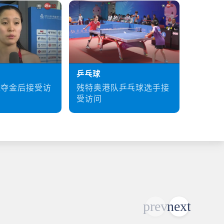
乒乓球
硬地滚
残特奥港队乒乓球选手接
梁育荣
泳夺金后接受访
受访问