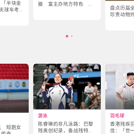
｜「半块金
徽 富主办地方特色 数
盘点历届
夫球车考
字设计更具创意
珍贵动物
味幕后故
角色
游泳
羽毛球
陈睿琳的非凡泳路：巴黎
香港残疾
光 短跑女
残奥创纪录，备战残特奥
佳：「世
斗传奇