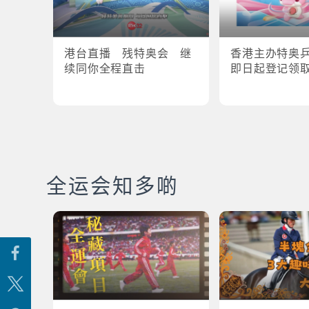
港台直播 残特奥会 继
香港主办特奥
续同你全程直击
即日起登记领
全运会知多啲