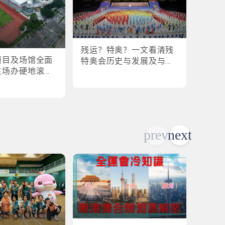
残运？特奥？一文看清残
盘点
项目及场馆全面
特奥会历史与发展及与全
奥会
主场办硬地滚球
运会的关系
各横扫
乒乓球