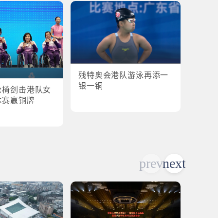
残特奥会港队游泳再添一
残特奥
银一铜
轮椅剑击港队女
港队
体赛赢铜牌