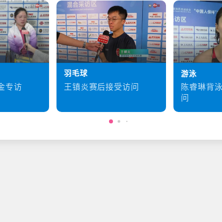
羽毛球
游泳
王镇炎赛后接受访问
金专访
陈睿琳背
问