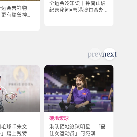
全运会冷知识｜钟南山破
全运
全运会吉祥物
纪录秘闻×粤港澳首合办
手×1
外更有瑞兽神话
渊源！揭密赛场3大趣味
纪录
故事
硬地滚球
轮椅
港队硬地滚球明星 「最
残特
羽毛球手朱文
佳女运动员」何宛淇
山体
一」踏上残特奥