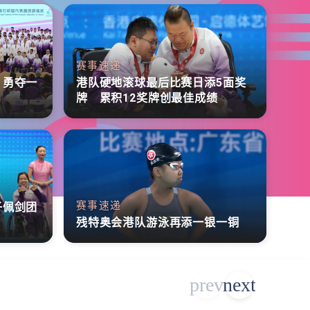
赛事速递
 勇夺一
港队硬地滚球最后比赛日添5面奖
牌 累积12奖牌创最佳成绩
赛事速递
子佩剑团
残特奥会港队游泳再添一银一铜