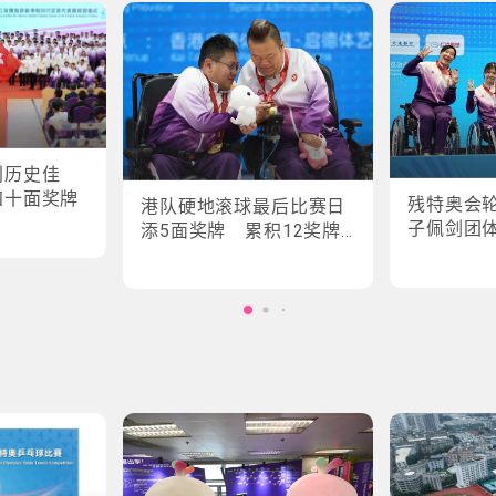
创历史佳
四十面奖牌
残特奥会
港队硬地滚球最后比赛日
子佩剑团
添5面奖牌 累积12奖牌
创最佳成绩