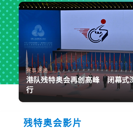
赛事速递
港队残特奥会再创高峰 闭幕式
行
残特奥会影片