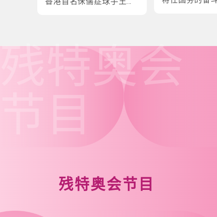
香港首名侏儒症球手王镇
炎的奋斗故事
残特奥会
节目
残特奥会节目