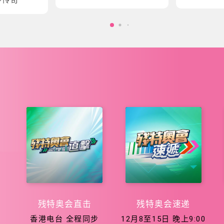
会五大泳项
会征程
残特奥会直击
残特奥会速递
香港电台 全程同步
12月8至15日 晚上9:00