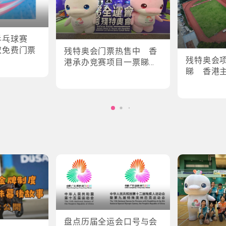
乒乓球赛
取免费门票
残特奥会门票热售中 香
残特奥会
港承办竞赛项目一票睇所
睇 香港
有场次
轮椅剑击
盘点历届全运会口号与会