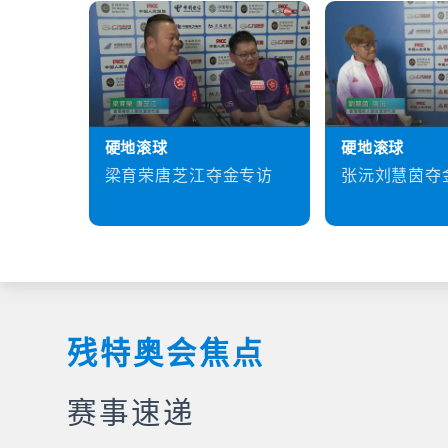
硬地滚球
硬地滚球
梁育荣唐芝江夺金专访
张沅刘慧茵夺
残特奥会焦点
赛事速递