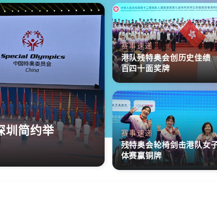
赛事速递
港队残特奥会创历史佳绩
百四十面奖牌
深圳简约举
赛事速递
残特奥会轮椅剑击港队女
体赛赢铜牌