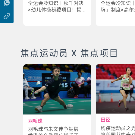
全运会冷知识｜秋千对决
全运会冷知识
×幼儿体操秘藏项目！揭
牌」制度×高尔
密「破41项世界纪录」惊
牌奇规！3大趣
人现场
事大公开
焦点运动员 X 焦点项目
田径
羽毛球
残疾运动员之
羽毛球与朱文佳争铜牌
将任国芬的奋