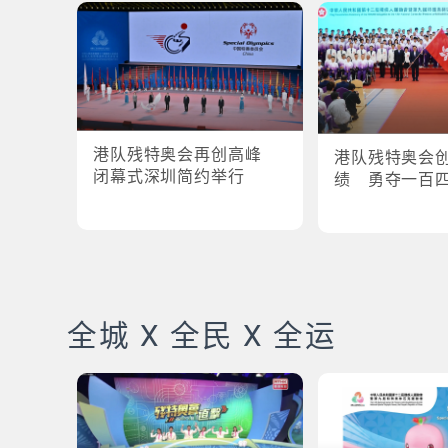
港队残特奥会再创高峰
港队残特奥会
闭幕式深圳简约举行
绩 勇夺一百
全城 X 全民 X 全运