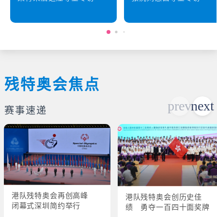
残特奥会焦点
赛事速递
港队残特奥会再创高峰
港队残特奥会创历史佳
闭幕式深圳简约举行
绩 勇夺一百四十面奖牌