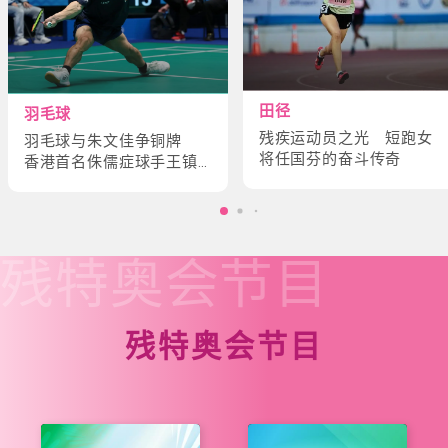
田径
羽毛球
残疾运动员之光 短跑女
羽毛球与朱文佳争铜牌
将任国芬的奋斗传奇
香港首名侏儒症球手王镇
炎的奋斗故事
残特奥会
节目
残特奥会节目