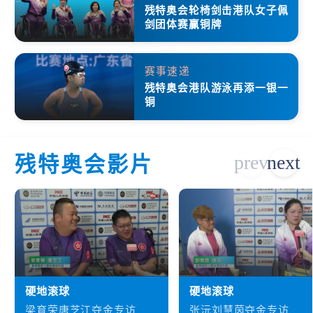
残特奥会轮椅剑击港队女子佩
剑团体赛赢铜牌
赛事速递
残特奥会港队游泳再添一银一
铜
残特奥会影片
硬地滚球
硬地滚球
梁育荣唐芝江夺金专访
张沅刘慧茵夺金专访