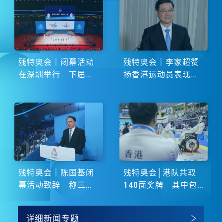
残特奥会｜闭幕活动
残特奥会｜李家超赞
在深圳举行 下届由
扬香港运动员表现卓
湖南省主办
越 展现非凡斗志
残特奥会｜陈国基闭
残特奥会│港队共取
幕活动致辞 称三地
140面奖牌 其中包
谱写大湾区融合新篇
括51金
章
详细新闻专题