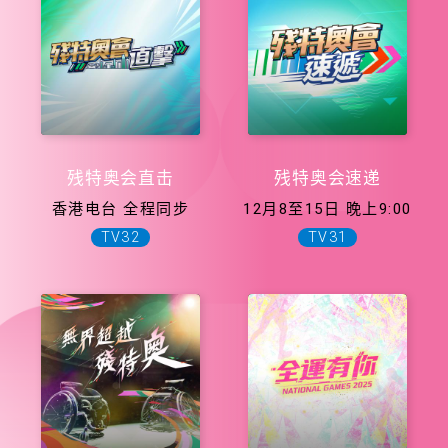
残特奥会直击
残特奥会速递
香港电台 全程同步
12月8至15日 晚上9:00
TV32
TV31