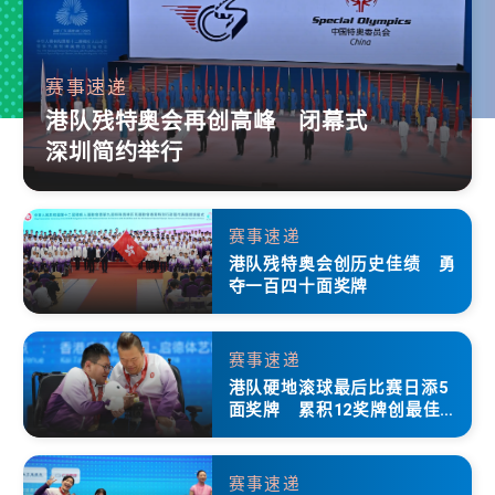
赛事速递
港队残特奥会再创高峰 闭幕式
深圳简约举行
赛事速递
港队残特奥会创历史佳绩 勇
夺一百四十面奖牌
赛事速递
港队硬地滚球最后比赛日添5
面奖牌 累积12奖牌创最佳成
绩
赛事速递