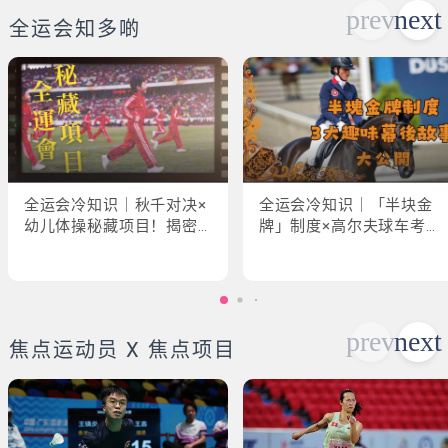
全运会知多啲
全运会冷知识｜秋千对决×
全运会冷知识｜「半块金
幼儿体操秘藏项目！揭密
牌」制度×高尔夫球车考牌
「破41项世界纪录」惊人
奇规！3大趣味幕后故事大
现场
公开
焦点运动员 X 焦点项目