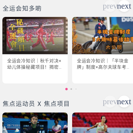
全运会知多啲
全运会冷知识｜秋千对决×
全运会冷知识｜「半块金
幼儿体操秘藏项目！揭密
牌」制度×高尔夫球车考牌
「破41项世界纪录」惊人
奇规！3大趣味幕后故事大
现场
公开
焦点运动员 X 焦点项目