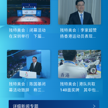
残特奥会｜闭幕活动
残特奥会｜李家超赞
在深圳举行 下届由
扬香港运动员表现卓
湖南省主办
越 展现非凡斗志
残特奥会｜陈国基闭
残特奥会│港队共取
幕活动致辞 称三地
140面奖牌 其中包
谱写大湾区融合新篇
括51金
章
详细新闻专题