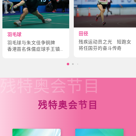
田径
羽毛球
残疾运动员之光 短跑女
羽毛球与朱文佳争铜牌
将任国芬的奋斗传奇
香港首名侏儒症球手王镇
炎的奋斗故事
残特奥会
节目
残特奥会节目