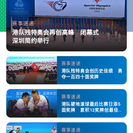
赛事速递
港队残特奥会再创高峰 闭幕式
深圳简约举行
赛事速递
港队残特奥会创历史佳绩 勇
夺一百四十面奖牌
赛事速递
港队硬地滚球最后比赛日添5
面奖牌 累积12奖牌创最佳成
绩
赛事速递