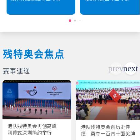
残特奥会焦点
赛事速递
港队残特奥会再创高峰
港队残特奥会创历史佳
闭幕式深圳简约举行
绩 勇夺一百四十面奖牌