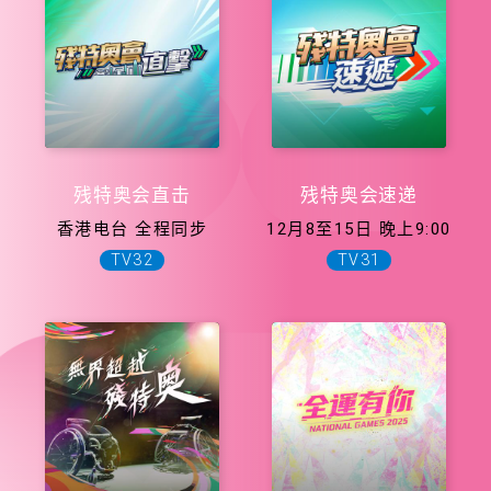
残特奥会直击
残特奥会速递
香港电台 全程同步
12月8至15日 晚上9:00
TV32
TV31