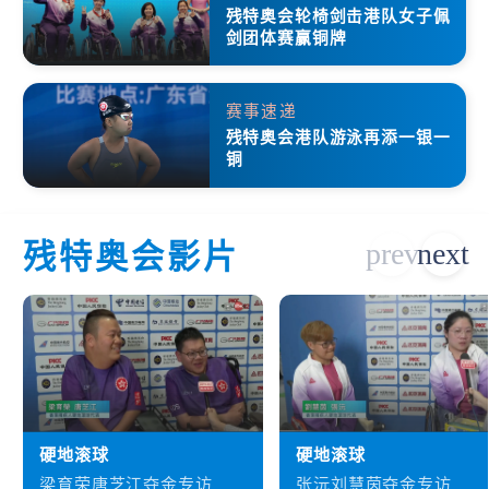
残特奥会轮椅剑击港队女子佩
剑团体赛赢铜牌
赛事速递
残特奥会港队游泳再添一银一
铜
残特奥会影片
硬地滚球
硬地滚球
梁育荣唐芝江夺金专访
张沅刘慧茵夺金专访