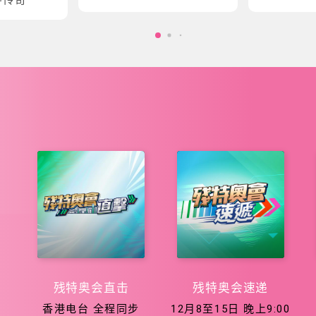
会五大泳项
会征程
残特奥会直击
残特奥会速递
香港电台 全程同步
12月8至15日 晚上9:00