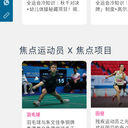
全运会冷知识｜秋千对决
全运会冷知识
×幼儿体操秘藏项目！揭
牌」制度×高尔
密「破41项世界纪录」惊
牌奇规！3大趣
人现场
事大公开
焦点运动员 X 焦点项目
田径
羽毛球
残疾运动员之
羽毛球与朱文佳争铜牌
将任国芬的奋