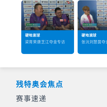
硬地滚球
硬地滚球
梁育荣唐芝江夺金专访
张沅刘慧茵夺
残特奥会焦点
赛事速递