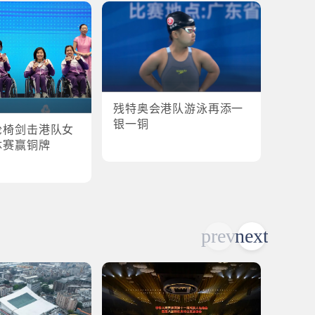
残特奥会港队游泳再添一
残特奥
银一铜
轮椅剑击港队女
港队
体赛赢铜牌