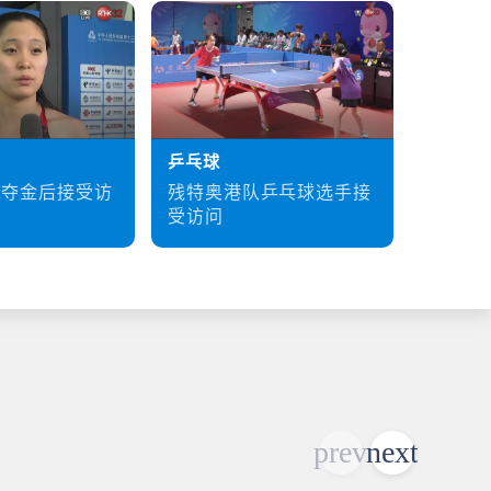
乒乓球
硬地滚
残特奥港队乒乓球选手接
梁育荣
泳夺金后接受访
受访问