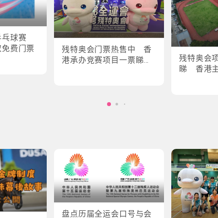
乒乓球赛
取免费门票
残特奥会门票热售中 香
残特奥会
港承办竞赛项目一票睇所
睇 香港
有场次
轮椅剑击
盘点历届全运会口号与会