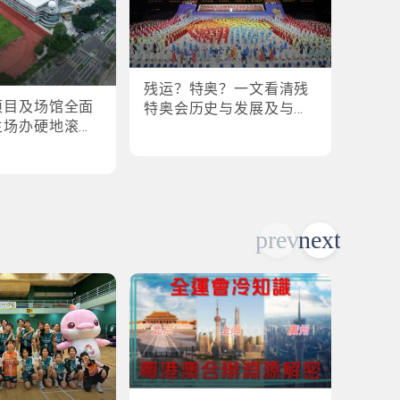
残运？特奥？一文看清残
盘点
项目及场馆全面
特奥会历史与发展及与全
奥会
主场办硬地滚球
运会的关系
各横扫
乒乓球