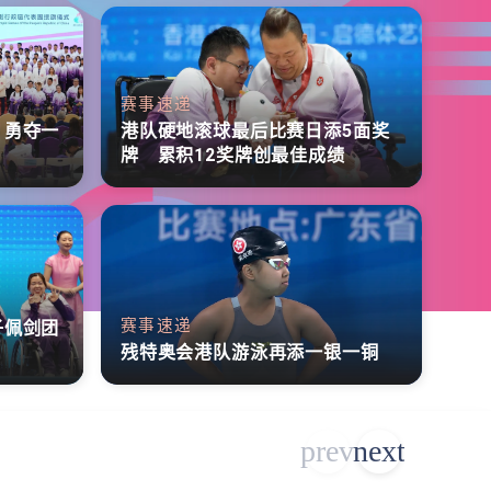
赛事速递
 勇夺一
港队硬地滚球最后比赛日添5面奖
牌 累积12奖牌创最佳成绩
赛事速递
子佩剑团
残特奥会港队游泳再添一银一铜