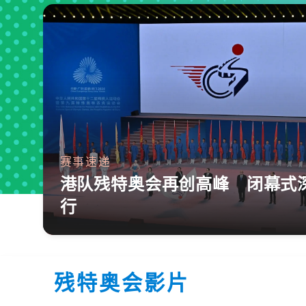
赛事速递
港队残特奥会再创高峰 闭幕式
行
残特奥会影片