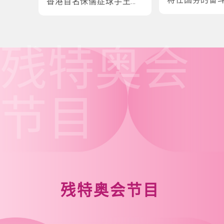
香港首名侏儒症球手王镇
炎的奋斗故事
残特奥会
节目
残特奥会节目