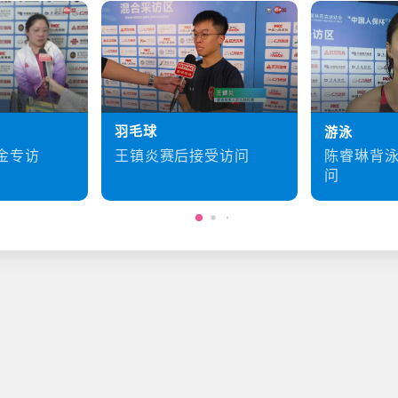
羽毛球
游泳
王镇炎赛后接受访问
金专访
陈睿琳背
问