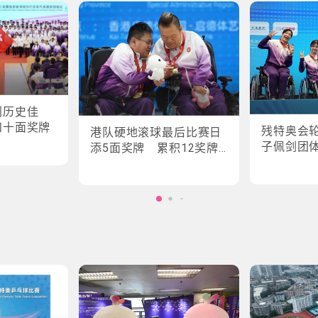
创历史佳
四十面奖牌
残特奥会
港队硬地滚球最后比赛日
子佩剑团
添5面奖牌 累积12奖牌
创最佳成绩