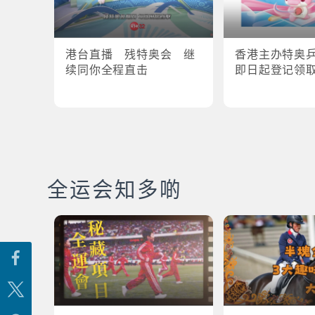
港台直播 残特奥会 继
香港主办特奥
续同你全程直击
即日起登记领
全运会知多啲