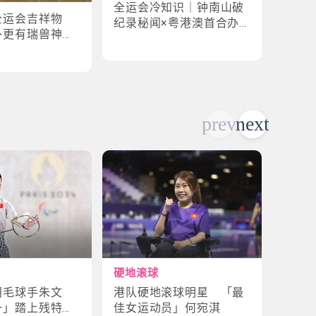
全运会冷知识｜钟南山破
全运
全运会吉祥物
纪录秘闻×粤港澳首合办
手×1
外更有瑞兽神话
渊源！揭密赛场3大趣味
纪录
故事
硬地滚球
轮椅
港队硬地滚球明星 「最
残特
羽毛球手朱文
佳女运动员」何宛淇
山体
一」踏上残特奥