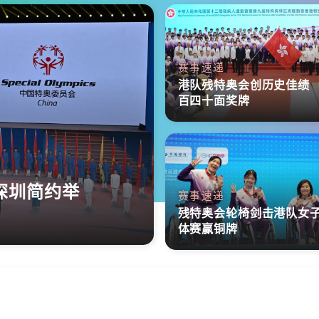
赛事速递
港队残特奥会创历史佳绩
百四十面奖牌
深圳简约举
赛事速递
残特奥会轮椅剑击港队女
体赛赢铜牌