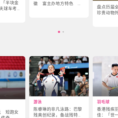
｜「半块金
徽 富主办地方特色 数
盘点历届
夫球车考
字设计更具创意
珍贵动物
味幕后故
角色
游泳
羽毛球
陈睿琳的非凡泳路：巴黎
香港残疾
光 短跑女
残奥创纪录，备战残特奥
佳：「世
斗传奇