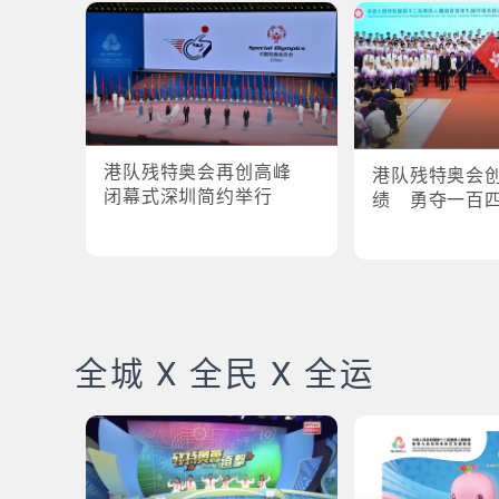
港队残特奥会再创高峰
港队残特奥会
闭幕式深圳简约举行
绩 勇夺一百
全城 X 全民 X 全运