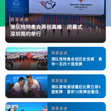
赛事速递
港队残特奥会再创高峰 闭幕式
深圳简约举行
赛事速递
港队残特奥会创历史佳绩 勇
夺一百四十面奖牌
赛事速递
港队硬地滚球最后比赛日添5
面奖牌 累积12奖牌创最佳成
绩
赛事速递