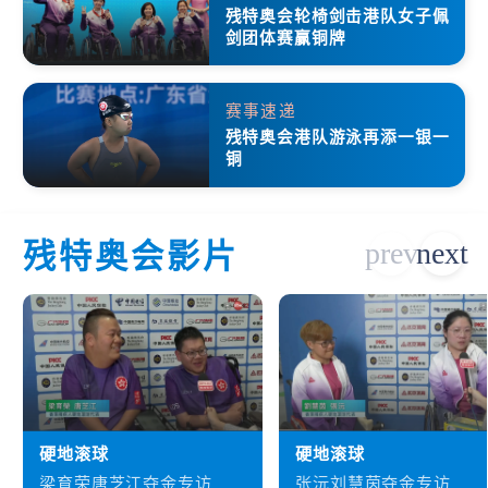
残特奥会轮椅剑击港队女子佩
剑团体赛赢铜牌
赛事速递
残特奥会港队游泳再添一银一
铜
残特奥会影片
硬地滚球
硬地滚球
梁育荣唐芝江夺金专访
张沅刘慧茵夺金专访