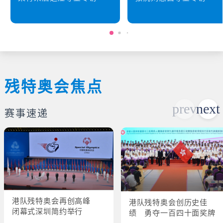
残特奥会焦点
赛事速递
港队残特奥会再创高峰
港队残特奥会创历史佳
闭幕式深圳简约举行
绩 勇夺一百四十面奖牌