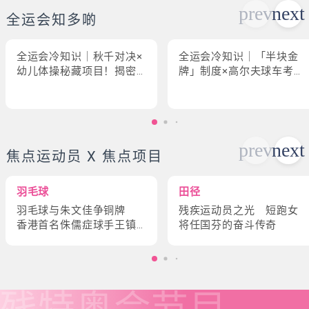
全运会知多啲
全运会冷知识｜秋千对决×
全运会冷知识｜「半块金
幼儿体操秘藏项目！揭密
牌」制度×高尔夫球车考牌
「破41项世界纪录」惊人
奇规！3大趣味幕后故事大
现场
公开
焦点运动员 X 焦点项目
羽毛球
田径
羽毛球与朱文佳争铜牌
残疾运动员之光 短跑女
香港首名侏儒症球手王镇
将任国芬的奋斗传奇
炎的奋斗故事
残特奥会
节目