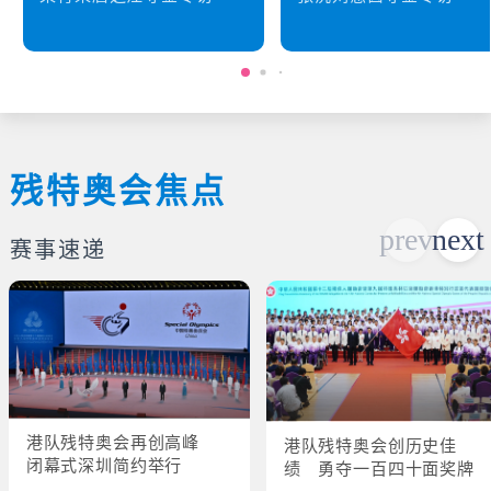
残特奥会焦点
赛事速递
港队残特奥会再创高峰
港队残特奥会创历史佳
闭幕式深圳简约举行
绩 勇夺一百四十面奖牌