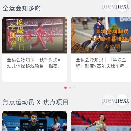
全运会知多啲
全运会冷知识｜秋千对决×
全运会冷知识｜「半块金
幼儿体操秘藏项目！揭密
牌」制度×高尔夫球车考牌
「破41项世界纪录」惊人
奇规！3大趣味幕后故事大
现场
公开
焦点运动员 X 焦点项目