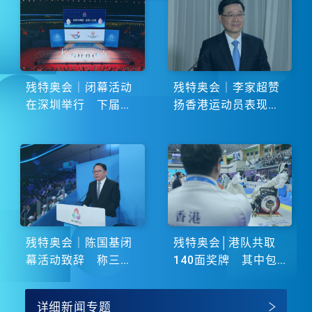
残特奥会｜闭幕活动
残特奥会｜李家超赞
在深圳举行 下届由
扬香港运动员表现卓
湖南省主办
越 展现非凡斗志
残特奥会｜陈国基闭
残特奥会│港队共取
幕活动致辞 称三地
140面奖牌 其中包
谱写大湾区融合新篇
括51金
章
详细新闻专题