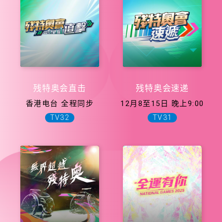
残特奥会直击
残特奥会速递
香港电台 全程同步
12月8至15日 晚上9:00
TV32
TV31