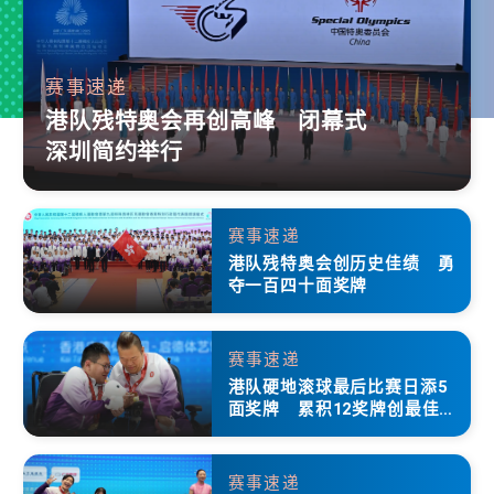
赛事速递
港队残特奥会再创高峰 闭幕式
深圳简约举行
赛事速递
港队残特奥会创历史佳绩 勇
夺一百四十面奖牌
赛事速递
港队硬地滚球最后比赛日添5
面奖牌 累积12奖牌创最佳成
绩
赛事速递