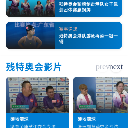
残特奥会轮椅剑击港队女子佩
剑团体赛赢铜牌
赛事速递
残特奥会港队游泳再添一银一
铜
残特奥会影片
硬地滚球
硬地滚球
梁育荣唐芝江夺金专访
张沅刘慧茵夺金专访