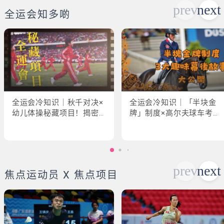
全运会知多啲
全运会冷知识｜秋千对决×
全运会冷知识｜「半块金
幼儿体操秘藏项目！揭密
牌」制度×高尔夫球车考牌
「破41项世界纪录」惊人
奇规！3大趣味幕后故事大
现场
公开
焦点运动员 X 焦点项目