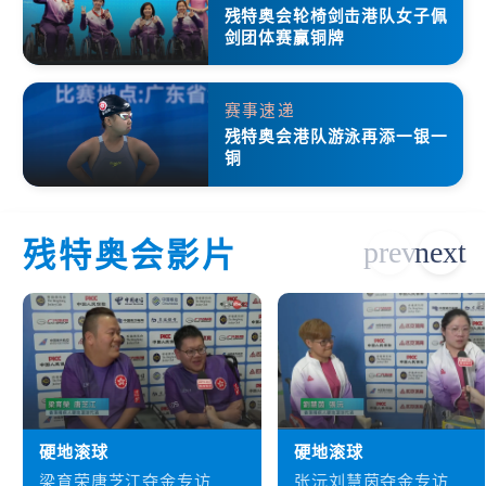
残特奥会轮椅剑击港队女子佩
剑团体赛赢铜牌
赛事速递
残特奥会港队游泳再添一银一
铜
残特奥会影片
硬地滚球
硬地滚球
梁育荣唐芝江夺金专访
张沅刘慧茵夺金专访