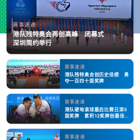
赛事速递
港队残特奥会再创高峰 闭幕式
深圳简约举行
赛事速递
港队残特奥会创历史佳绩 勇
夺一百四十面奖牌
赛事速递
港队硬地滚球最后比赛日添5
面奖牌 累积12奖牌创最佳成
绩
赛事速递