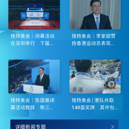
残特奥会｜闭幕活动
残特奥会｜李家超赞
在深圳举行 下届由
扬香港运动员表现卓
湖南省主办
越 展现非凡斗志
残特奥会｜陈国基闭
残特奥会│港队共取
幕活动致辞 称三地
140面奖牌 其中包
谱写大湾区融合新篇
括51金
章
详细新闻专题