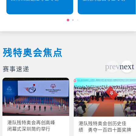
残特奥会焦点
赛事速递
港队残特奥会再创高峰
港队残特奥会创历史佳
闭幕式深圳简约举行
绩 勇夺一百四十面奖牌