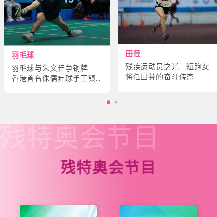
田径
羽毛球
残疾运动员之光 短跑女
羽毛球与朱文佳争铜牌
将任国芬的奋斗传奇
香港首名侏儒症球手王镇
炎的奋斗故事
残特奥会
节目
残特奥会节目