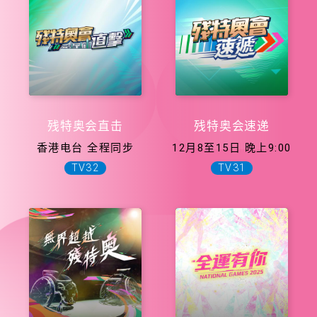
残特奥会直击
残特奥会速递
香港电台 全程同步
12月8至15日 晚上9:00
TV32
TV31