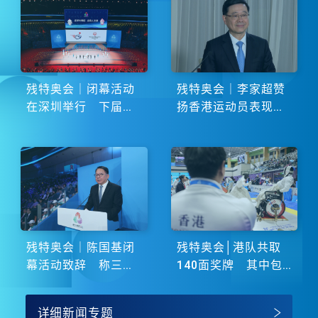
残特奥会｜闭幕活动
残特奥会｜李家超赞
在深圳举行 下届由
扬香港运动员表现卓
湖南省主办
越 展现非凡斗志
残特奥会｜陈国基闭
残特奥会│港队共取
幕活动致辞 称三地
140面奖牌 其中包
谱写大湾区融合新篇
括51金
章
详细新闻专题