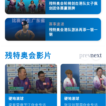
残特奥会轮椅剑击港队女子佩
剑团体赛赢铜牌
赛事速递
残特奥会港队游泳再添一银一
铜
残特奥会影片
硬地滚球
硬地滚球
梁育荣唐芝江夺金专访
张沅刘慧茵夺金专访