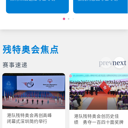
残特奥会焦点
赛事速递
港队残特奥会再创高峰
港队残特奥会创历史佳
闭幕式深圳简约举行
绩 勇夺一百四十面奖牌