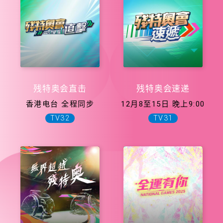
残特奥会直击
残特奥会速递
香港电台 全程同步
12月8至15日 晚上9:00
TV32
TV31