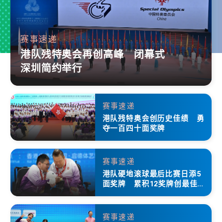
赛事速递
港队残特奥会再创高峰 闭幕式
深圳简约举行
赛事速递
港队残特奥会创历史佳绩 勇
夺一百四十面奖牌
赛事速递
港队硬地滚球最后比赛日添5
面奖牌 累积12奖牌创最佳成
绩
赛事速递