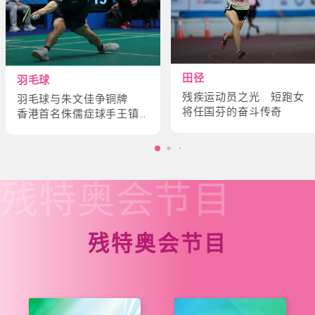
田径
羽毛球
残疾运动员之光 短跑女
羽毛球与朱文佳争铜牌
将任国芬的奋斗传奇
香港首名侏儒症球手王镇
炎的奋斗故事
残特奥会
节目
残特奥会节目