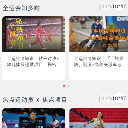
全运会知多啲
全运会冷知识｜秋千对决×
全运会冷知识｜「半块金
幼儿体操秘藏项目！揭密
牌」制度×高尔夫球车考牌
「破41项世界纪录」惊人
奇规！3大趣味幕后故事大
现场
公开
焦点运动员 X 焦点项目