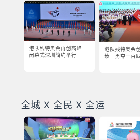
港队残特奥会再创高峰
港队残特奥会
闭幕式深圳简约举行
绩 勇夺一百
全城 X 全民 X 全运