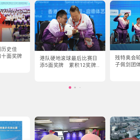
创历史佳
四十面奖牌
残特奥会
港队硬地滚球最后比赛日
子佩剑团
添5面奖牌 累积12奖牌
创最佳成绩