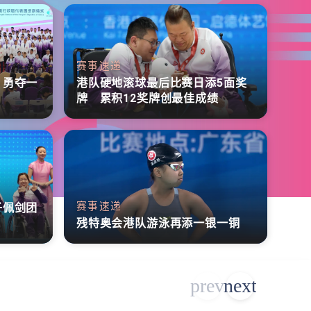
赛事速递
 勇夺一
港队硬地滚球最后比赛日添5面奖
牌 累积12奖牌创最佳成绩
赛事速递
子佩剑团
残特奥会港队游泳再添一银一铜