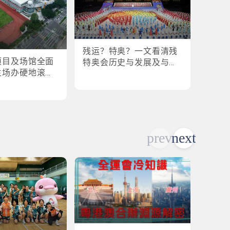
残运？特奥？一文看清残
盘点
项目及场馆全面
特奥会历史与发展及与全
奥会
主场办硬地滚球
运会的关系
各横扫
乒乓球