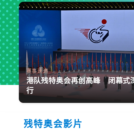
赛事速递
港队残特奥会再创高峰 闭幕式
行
残特奥会影片