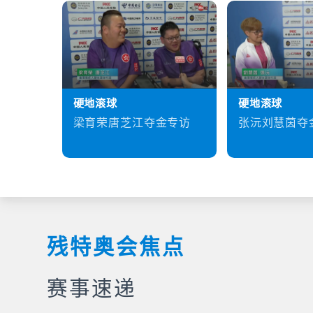
硬地滚球
硬地滚球
梁育荣唐芝江夺金专访
张沅刘慧茵夺
残特奥会焦点
赛事速递