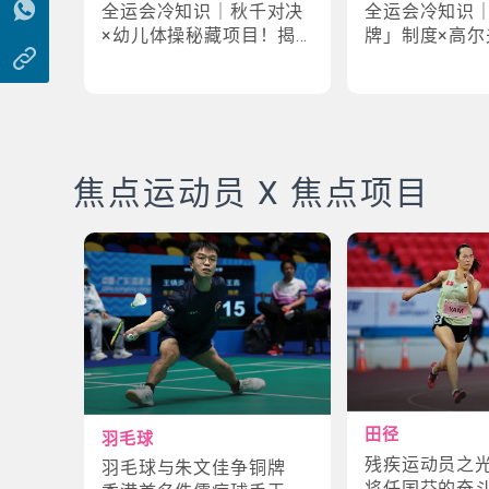
全运会冷知识｜秋千对决
全运会冷知识
×幼儿体操秘藏项目！揭
牌」制度×高尔
密「破41项世界纪录」惊
牌奇规！3大趣
人现场
事大公开
焦点运动员 X 焦点项目
田径
羽毛球
残疾运动员之
羽毛球与朱文佳争铜牌
将任国芬的奋