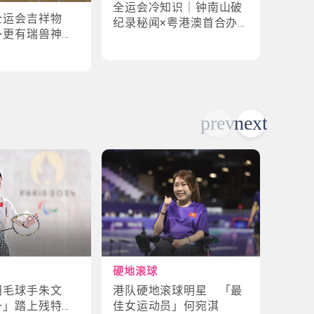
全运会冷知识｜钟南山破
全运
全运会吉祥物
纪录秘闻×粤港澳首合办
手×1
外更有瑞兽神话
渊源！揭密赛场3大趣味
纪录
故事
硬地滚球
轮椅
港队硬地滚球明星 「最
残特
羽毛球手朱文
佳女运动员」何宛淇
山体
一」踏上残特奥