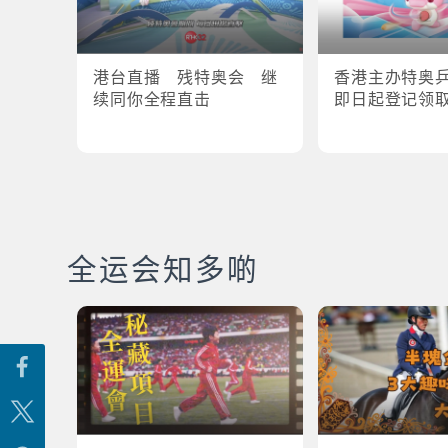
港台直播 残特奥会 继
香港主办特奥
续同你全程直击
即日起登记领
全运会知多啲