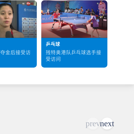
乒乓球
硬地滚
残特奥港队乒乓球选手接
梁育荣
泳夺金后接受访
受访问