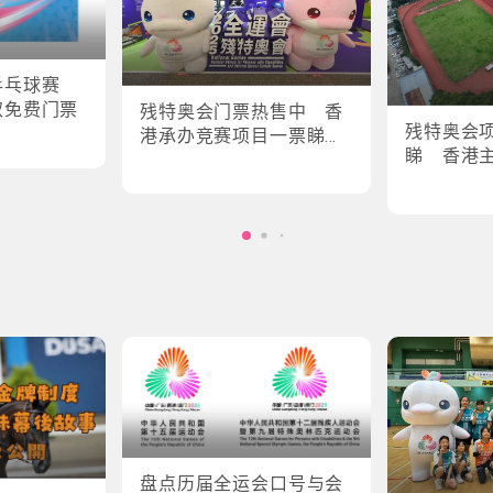
乒乓球赛
取免费门票
残特奥会门票热售中 香
残特奥会
港承办竞赛项目一票睇所
睇 香港
有场次
轮椅剑击
盘点历届全运会口号与会