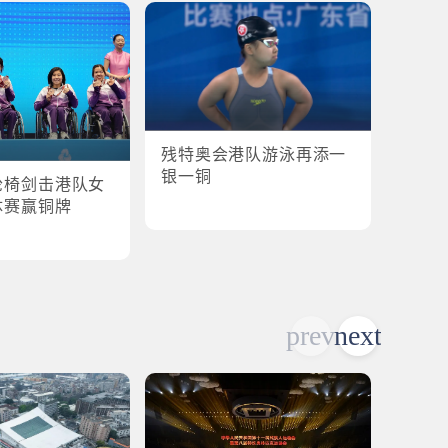
残特奥会港队游泳再添一
残特奥
银一铜
轮椅剑击港队女
港队
体赛赢铜牌