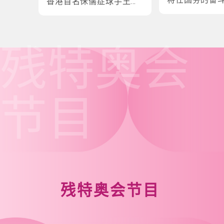
香港首名侏儒症球手王镇
炎的奋斗故事
残特奥会
节目
残特奥会节目