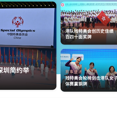
赛事速递
港队残特奥会创历史佳绩
百四十面奖牌
深圳简约举
赛事速递
残特奥会轮椅剑击港队女
体赛赢铜牌