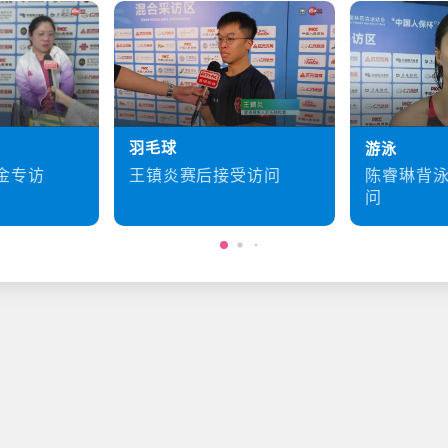
羽毛球
游泳
王镇炎赛后接受访问
金专访
陈睿琳背
问