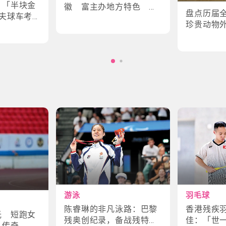
｜「半块金
徽 富主办地方特色 数
盘点历届
夫球车考
字设计更具创意
珍贵动物
味幕后故
角色
游泳
羽毛球
陈睿琳的非凡泳路：巴黎
香港残疾
光 短跑女
残奥创纪录，备战残特奥
佳：「世
斗传奇