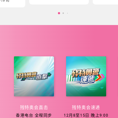
会五大泳项
会征程
残特奥会直击
残特奥会速递
香港电台 全程同步
12月8至15日 晚上9:00