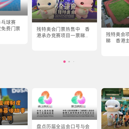
乒乓球赛
取免费门票
残特奥会门票热售中 香
残特奥会
港承办竞赛项目一票睇所
睇 香港
有场次
轮椅剑击
盘点历届全运会口号与会