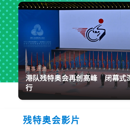
赛事速递
港队残特奥会再创高峰 闭幕式
行
残特奥会影片