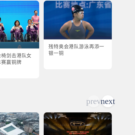
残特奥会港队游泳再添一
残特奥
银一铜
轮椅剑击港队女
港队
体赛赢铜牌