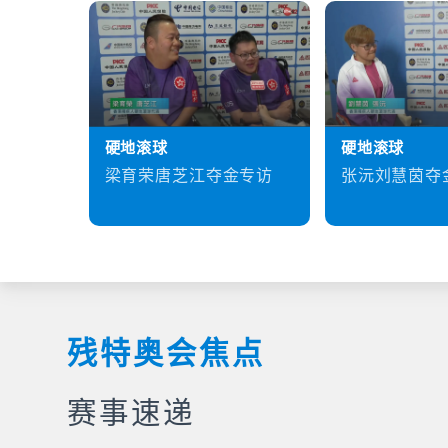
硬地滚球
硬地滚球
梁育荣唐芝江夺金专访
张沅刘慧茵夺
残特奥会焦点
赛事速递