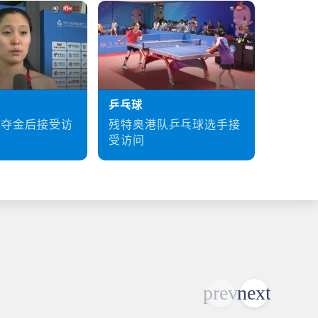
乒乓球
硬地滚
残特奥港队乒乓球选手接
梁育荣
泳夺金后接受访
受访问