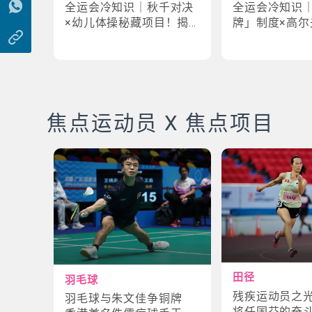
全运会冷知识｜秋千对决
全运会冷知识
×幼儿体操秘藏项目！揭
牌」制度×高尔
密「破41项世界纪录」惊
牌奇规！3大趣
人现场
事大公开
焦点运动员 X 焦点项目
田径
羽毛球
残疾运动员之
羽毛球与朱文佳争铜牌
将任国芬的奋