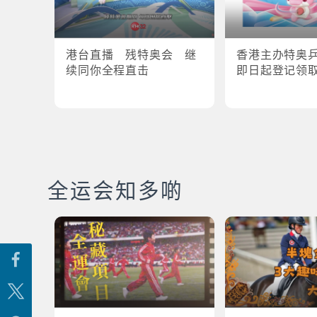
港台直播 残特奥会 继
香港主办特奥
续同你全程直击
即日起登记领
全运会知多啲