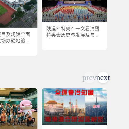
残运？特奥？一文看清残
盘点
项目及场馆全面
特奥会历史与发展及与全
奥会
主场办硬地滚球
运会的关系
各横扫
乒乓球