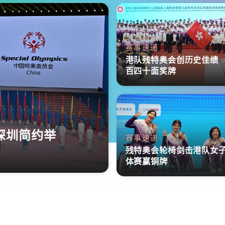
赛事速递
港队残特奥会创历史佳绩
百四十面奖牌
深圳简约举
赛事速递
残特奥会轮椅剑击港队女
体赛赢铜牌