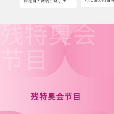
香港首名侏儒症球手王镇
炎的奋斗故事
残特奥会
节目
残特奥会节目