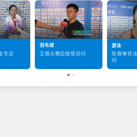
羽毛球
游泳
王镇炎赛后接受访问
金专访
陈睿琳背
问