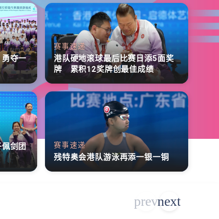
赛事速递
 勇夺一
港队硬地滚球最后比赛日添5面奖
牌 累积12奖牌创最佳成绩
赛事速递
子佩剑团
残特奥会港队游泳再添一银一铜