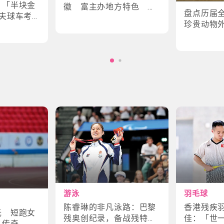
｜「半块金
徽 富主办地方特色 数
盘点历届
夫球车考
字设计更具创意
珍贵动物
味幕后故
角色
游泳
羽毛球
陈睿琳的非凡泳路：巴黎
香港残疾
光 短跑女
残奥创纪录，备战残特奥
佳：「世
斗传奇