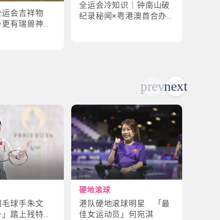
全运会冷知识｜钟南山破
全运
全运会吉祥物
纪录秘闻×粤港澳首合办
手×1
外更有瑞兽神话
渊源！揭密赛场3大趣味
纪录
故事
硬地滚球
轮椅
港队硬地滚球明星 「最
残特
羽毛球手朱文
佳女运动员」何宛淇
山体
一」踏上残特奥