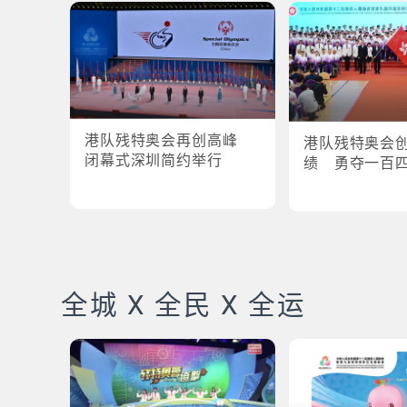
港队残特奥会再创高峰
港队残特奥会
闭幕式深圳简约举行
绩 勇夺一百
全城 X 全民 X 全运