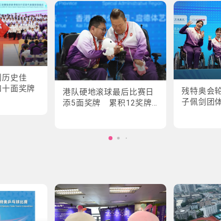
创历史佳
四十面奖牌
残特奥会
港队硬地滚球最后比赛日
子佩剑团
添5面奖牌 累积12奖牌
创最佳成绩