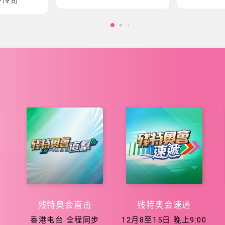
会五大泳项
会征程
残特奥会直击
残特奥会速递
香港电台 全程同步
12月8至15日 晚上9:00