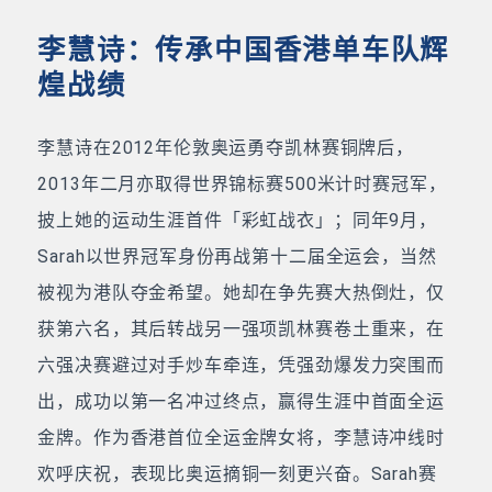
李慧诗：传承中国香港单车队辉
煌战绩
李慧诗在2012年伦敦奥运勇夺凯林赛铜牌后，
2013年二月亦取得世界锦标赛500米计时赛冠军，
披上她的运动生涯首件「彩虹战衣」；同年9月，
Sarah以世界冠军身份再战第十二届全运会，当然
被视为港队夺金希望。她却在争先赛大热倒灶，仅
获第六名，其后转战另一强项凯林赛卷土重来，在
六强决赛避过对手炒车牵连，凭强劲爆发力突围而
出，成功以第一名冲过终点，赢得生涯中首面全运
金牌。作为香港首位全运金牌女将，李慧诗冲线时
欢呼庆祝，表现比奥运摘铜一刻更兴奋。Sarah赛