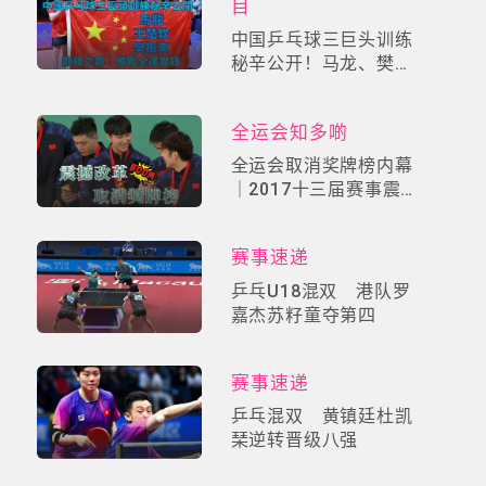
目
中国乒乓球三巨头训练
秘辛公开！马龙、樊振
东、王楚钦的巅峰之路
｜备战全运实录
全运会知多啲
全运会取消奖牌榜内幕
｜2017十三届赛事震撼
改革！「自由选手制」
掀中国体育价值革命
赛事速递
乒乓U18混双 港队罗
嘉杰苏籽童夺第四
赛事速递
乒乓混双 黄镇廷杜凯
琹逆转晋级八强