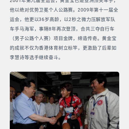
2001年第九届全运会，黄金宝已是亚洲顶尖车手，
他以绝对优势卫冕个人公路赛。2009年第十一届全
运会，他更以36岁高龄，以2秒之微力压解放军队
车手马海军，事隔8年再次登顶，合共三夺自行车
（男子公路个人赛）项目金牌，缔造传奇。黄金宝
的成就不仅为香港体育树立标竿，更激励了后辈如
李慧诗等选手继续奋斗。