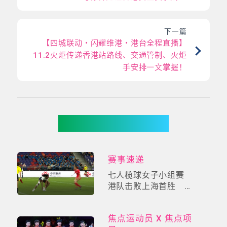
下一篇
【四城联动・闪耀维港・港台全程直播】
11.2火炬传递香港站路线、交通管制、火炬
手安排一文掌握！
你可能有兴趣
赛事速递
七人榄球女子小组赛
港队击败上海首胜 落
入名次赛将再与上海争
第5名
焦点运动员 X 焦点项