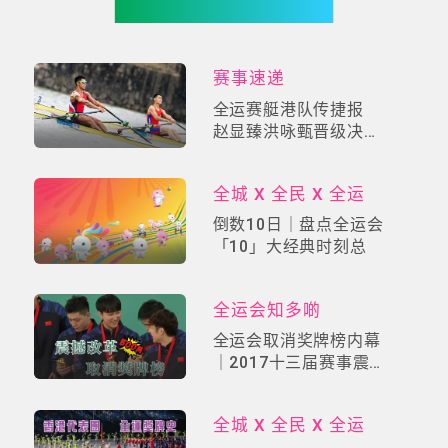
你可能有兴趣
赛事速递
全运赛艇港队传捷报
赵显臻洪咏甄晋级决赛
A争牌
全城 X 全民 X 全运
倒数10日｜盘点全运会
「10」大经典时刻总
全运会知多啲
全运会取消奖牌榜内幕
｜2017十三届赛事震撼
改革！「自由选手制」
掀中国体育价值革命
全城 X 全民 X 全运