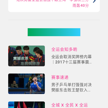
雨轰40分
你可能有兴趣
全运会知多啲
全运会取消奖牌榜内幕
｜2017十三届赛事震撼
改革！「自由选手制」
掀中国体育价值革命
赛事速递
男子乒乓单打强强对决
樊振东击败王楚钦入决
赛（决胜局精华片段)
全城 X 全民 X 全运