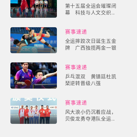
第十五届全运会璀璨闭
幕 科技与人文交织
「星辰大海」
赛事速递
全运摔跤次日诞生五金
牌 广西独揽两金一银
赛事速递
乒乓混双 黄镇廷杜凯
琹逆转晋级八强
赛事速递
风大浪小仍沉着应战，
贝俊龙勇夺港队全运第
一金！