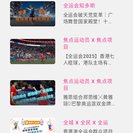
全运会知多啲
全运会破天荒变革｜广
场舞登国家殿堂！十四
届赛事「群众展演」掀
全民健身革命
焦点运动员 X 焦点项
目
【全运会2025】香港七
人榄球，港队主场有力
争金
焦点运动员 X 焦点项
目
雅思组合郑思维╳黄雅
琼巴黎奥运混双金牌
王者之路！羽球女神再
战全运会
全城 X 全民 X 全运
粤港澳全运会群众项目