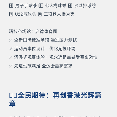
4️⃣ 男子手球菉 5️⃣ 七人榄球栄 6️⃣ 沙滩排球纺
7️⃣ U22篮球头 8️⃣ 三项铁人桥④実
琑️核心场馆：启德体育园
✅ 全新国际标准场馆 通过压力测试
✅ 运动员本位设计：优化竞技环境
✅ 沉浸式观赛体验：观众近距离感受赛事激情
✅ 先进设施满足 全运会最高需求
全民期待：再创香港光辉篇
章