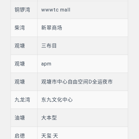
铜锣湾
wwwtc mall
柴湾
新翠商场
观塘
三布目
观塘
apm
观塘
观塘市中心自由空间D全运夜市
九龙湾
东九文化中心
油塘
大本型
启德
天玺‧天