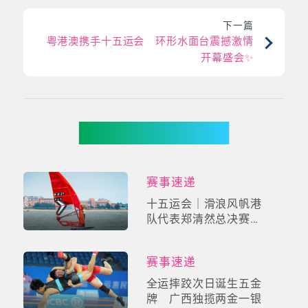
下一篇
粤港澳携手十五运会 环形水面台震撼激情
开幕盛会✨
你可能有兴趣
赛事速递
十五运会｜滑浪风帆港
队代表郑清然总决赛获
第4名
赛事速递
全运摔跤次日诞生五金
牌 广西独揽两金一银