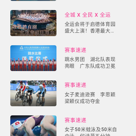
全城 X 全民 X 全运
全运会将于启德体育园
盛大上演！香港最大体
育地标，打造全民运动
新时代！
赛事速递
跳水男团 湖北队表现
亮眼 广东队成功卫冕
赛事速递
女子麦迪逊赛 李思颖
梁颖仪成功夺金
赛事速递
女子50米蛙泳及50米自