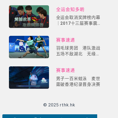
+「50」趣闻逐个数
全运会知多啲
全运会取消奖牌榜内幕
｜2017十三届赛事震撼
改革！「自由选手制」
掀中国体育价值革命
赛事速递
羽毛球男团 港队激战
五场不敌湖北 无缘晋
身四强
赛事速递
男子一百米蛙泳 麦世
霆破香港纪录晋身决赛
© 2025 rthk.hk