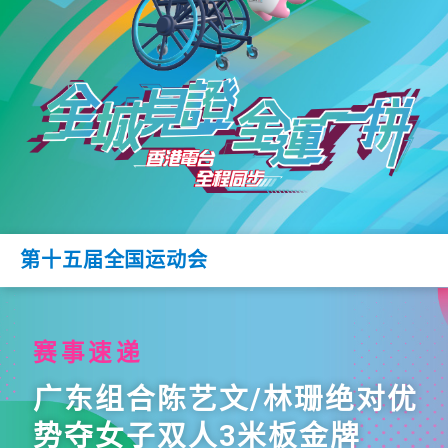
第十五届全国运动会
赛事速递
广东组合陈艺文/林珊绝对优
势夺女子双人3米板金牌