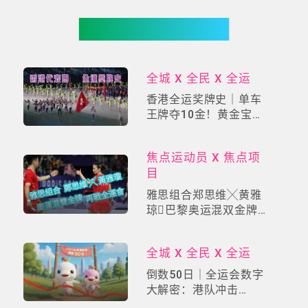
你可能有兴趣
全城 X 全民 X 全运
香港全运奖牌史｜单车
王牌夺10金！黄金宝×
李慧诗×张家朗成就传
奇
焦点运动员 X 焦点项
目
雅思组合郑思维╳黄雅
琼巴黎奥运混双金牌
王者之路！羽球女神再
战全运会
全城 X 全民 X 全运
倒数50日｜全运会数字
大解密：港队冲击
「50」奖牌大关