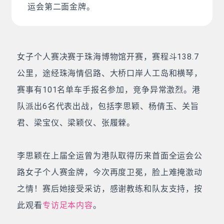
运会第二面金牌。
女子个人赛决赛于珠海博物馆开赛，赛程斗138.7
公里，途经珠海情侣路、大桥口岸人工岛和横琴，
赛事有101名单车手报名参加，竞争异常激烈。港
队派出6名代表出战，包括李思颖、杨倩玉、关旨
君、梁宝仪、梁颖仪、张履檾。
李思颖在上届全运曾为港队取得历来首面全运会公
路女子个人赛金牌，今次再度卫冕，脸上难掩激动
之情！赛后她接受采访，感谢教练和队友支持，按
此观看
专访足本内容
。