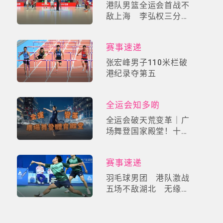
港队男篮全运会首战不
敌上海 李弘权三分雨
轰40分
赛事速递
张宏峰男子110米栏破
港纪录夺第五
全运会知多啲
全运会破天荒变革｜广
场舞登国家殿堂！十四
届赛事「群众展演」掀
全民健身革命
赛事速递
羽毛球男团 港队激战
五场不敌湖北 无缘晋
身四强