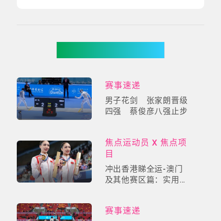
你可能有兴趣
赛事速递
男子花剑 张家朗晋级
四强 蔡俊彦八强止步
焦点运动员 X 焦点项
目
冲出香港睇全运-澳门
及其他赛区篇：实用交
通指南，精选乒乓球、
体操、韵律泳观战懒人
赛事速递
包