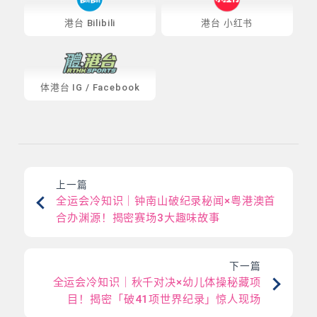
港台 Bilibili
港台 小红书
体港台
IG
/
Facebook
上一篇
全运会冷知识｜钟南山破纪录秘闻×粤港澳首
合办渊源！揭密赛场3大趣味故事
下一篇
全运会冷知识｜秋千对决×幼儿体操秘藏项
目！揭密「破41项世界纪录」惊人现场