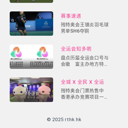
员资格、不同项目
赛事速递
残特奥会王镇炎羽毛球
男单SH6夺铜
全运会知多啲
盘点历届全运会口号与
会徽 富主办地方特
色 数字设计更具创意
全城 X 全民 X 全运
残特奥会门票热售中
香港承办竞赛项目一票
睇所有场次
© 2025 rthk.hk