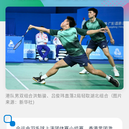
港队男双组合洪魁骏、吕俊玮直落2局轻取湖北组合（图片
来源：新华社)
全运会羽毛球上演团体赛小组赛，香港男团激