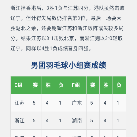
浙江挫香港后，3胜1负与江苏同分，港队虽然击败
辽宁，但计得失局数仍排名第3位，最后一场要大
胜湖北之余，还要期望江苏和浙江败阵或失较多局
分。结果江苏以3:1击败北京，而浙江则以3:0轻取
辽宁，同样以4胜1负成绩晋身四强。
男团羽毛球小组赛成绩
E组
赛
胜
负
F组
赛
胜
负
江苏
5
4
1
广东
5
4
1
浙江
5
4
1
湖南
5
4
1