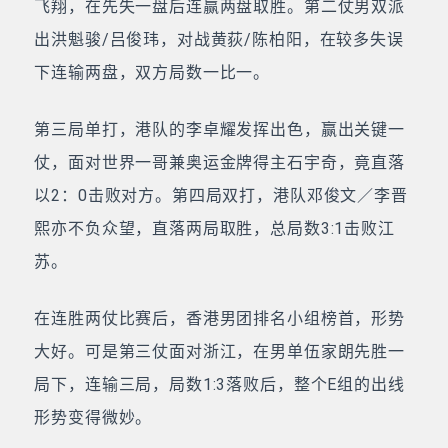
飞翔，在先失一盘后连赢两盘取胜。第二仗男双派
出洪魁骏/吕俊玮，对战黄荻/陈柏阳，在较多失误
下连输两盘，双方局数一比一。
第三局单打，港队的李卓耀发挥出色，赢出关键一
仗，面对世界一哥兼奥运金牌得主石宇奇，竟直落
以2：0击败对方。第四局双打，港队邓俊文／李晋
熙亦不负众望，直落两局取胜，总局数3:1击败江
苏。
在连胜两仗比赛后，香港男团排名小组榜首，形势
大好。可是第三仗面对浙江，在男单伍家朗先胜一
局下，连输三局，局数1:3落败后，整个E组的出线
形势变得微妙。