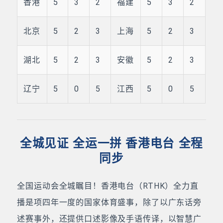
香港
5
3
2
福建
5
3
2
北京
5
2
3
上海
5
2
3
湖北
5
2
3
安徽
5
2
3
辽宁
5
0
5
江西
5
0
5
全城见证 全运一拼 香港电台 全程
同步
全国运动会全城瞩目！香港电台（RTHK）全力直
播是项四年一度的国家体育盛事，除了以广东话旁
述赛事外，还提供口述影像及手语传译，以智慧广