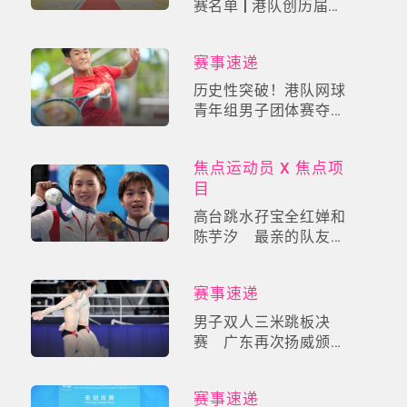
赛名单 | 港队创历届最
大规模
赛事速递
历史性突破！港队网球
青年组男子团体赛夺铜
创纪录
焦点运动员 X 焦点项
目
高台跳水孖宝全红婵和
陈芋汐 最亲的队友
最强的宿敌
赛事速递
男子双人三米跳板决
赛 广东再次扬威颁奖
台
赛事速递