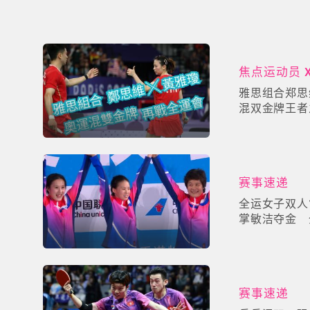
焦点运动员 
雅思组合郑思
混双金牌王者
运会
赛事速递
全运女子双人
掌敏洁夺金 
赛事速递