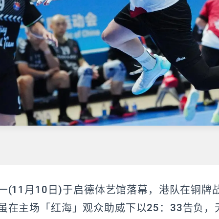
一(11月10日)于启德体艺馆落幕，港队在铜牌
虽在主场「红海」观众助威下以25：33告负，