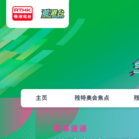
主页
残特奥会焦点
赛事速递