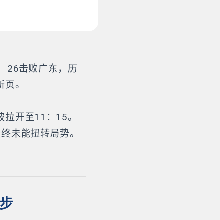
：26击败广东，历
新页。
拉开至11：15。
最终未能扭转局势。
同步