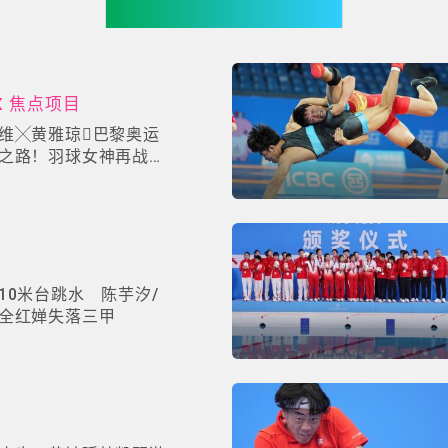
你可能有兴趣
X 焦点项目
维╳黄雅琼巴黎奥运
之路！羽球女神再战全
10米台跳水 陈芋汐/
全红婵失落三甲