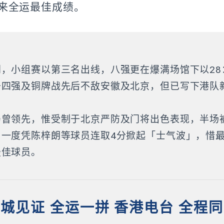
来全运最佳成绩。
，小组赛以第三名出线，八强更在爆满场馆下以28
于四强及铜牌战先后不敌安徽及北京，但已写下港队
曾领先，惟受制于北京严防及门将出色表现，半场被
，一度凭陈梓朗等球员连取4分掀起「士气波」，惜
最佳球员。
城见证 全运一拼 香港电台 全程