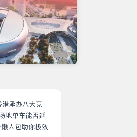
香港承办八大竞
场地单车能否延
份懒人包助你极效