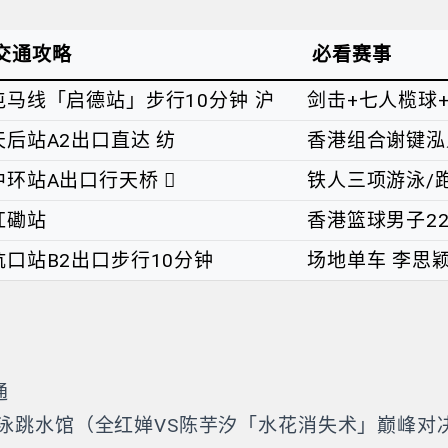
交通攻略
必看赛事
屯马线「启德站」步行10分钟 沪
剑击+七人榄球
天后站A2出口直达 纺
香港组合谢键泓
中环站A出口行天桥 
铁人三项游泳/
红磡站
香港篮球男子2
坑口站B2出口步行10分钟
场地单车 李思
通
游泳跳水馆（全红婵VS陈芋汐「水花消失术」巅峰对