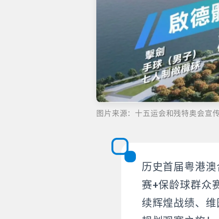
图片来源：十五运会和残特奥会宣
历史首届粤港澳
赛+保龄球群众
续辉煌战绩、维