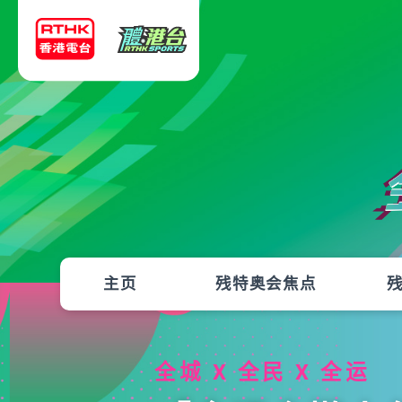
主页
残特奥会焦点
全城 X 全民 X 全运