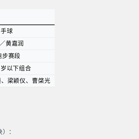
+手球
／黄嘉润
跑步赛段
2岁以下组合
颖、梁颖仪、曹棨光
决）：