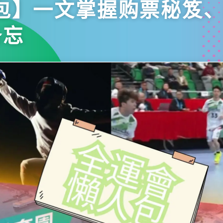
包】一文掌握购票秘笈
备忘