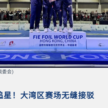
奥委会)
追星！大湾区赛场无缝接驳