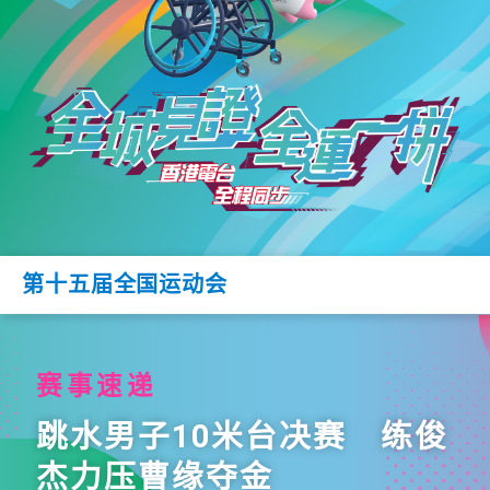
第十五届全国运动会
赛事速递
跳水男子10米台决赛 练俊
杰力压曹缘夺金