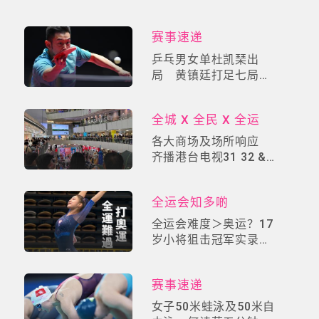
球生涯全面睇
赛事速递
乒乓男女单杜凯琹出
局 黄镇廷打足七局晋
级十六强
全城 X 全民 X 全运
各大商场及场所响应
齐播港台电视31 32 &
36 睇全运撑港队
全运会知多啲
全运会难度＞奥运？17
岁小将狙击冠军实录！
揭密「中国最残酷体育
修罗场」
赛事速递
女子50米蛙泳及50米自