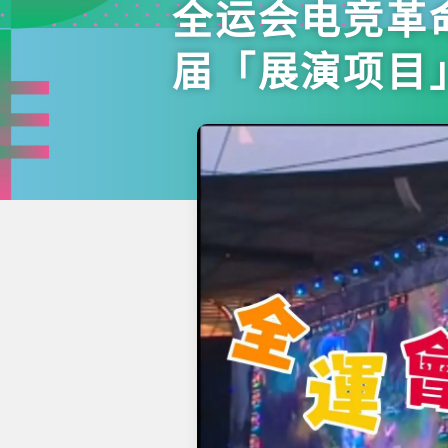
全运会电竞革
届「展演项目