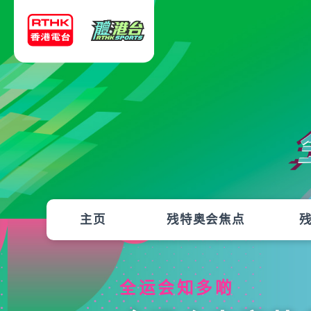
主页
残特奥会焦点
全运会知多啲