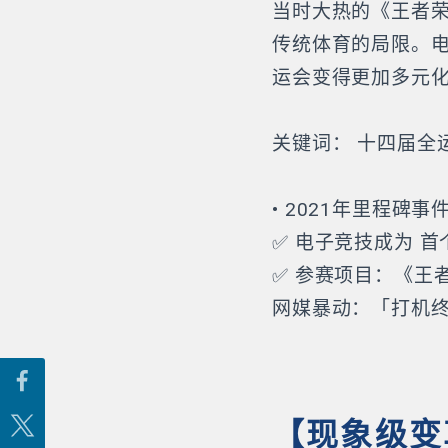
当时大热的《王者
传统体育的局限。
运会变得更加多元
关键词： 十四届全运
• 2021年里程碑事
✅ 电子竞技成为 
✅ 参赛项目：《王
网媒暴动：「打机
【现象级变