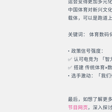
运会变得更加多元
中国体育对新兴文
载体，可以是跑道
关键词： 体育数码
• 政策信号强度：
✅ 认可电竞为 「
✅ 搭建 传统体育
• 选手激动：「我
最后，如想了解更
节目网页
，深入探