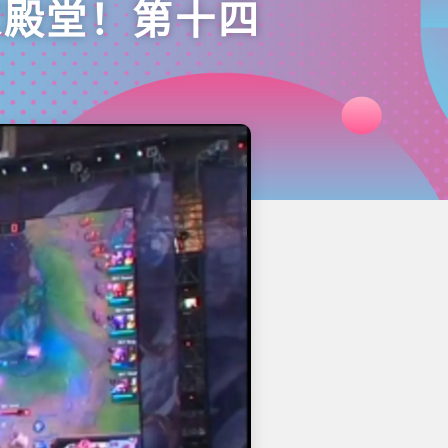
家殿堂！第十四