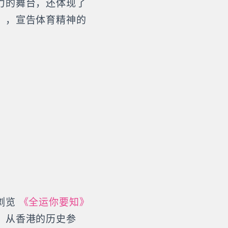
力的舞台，还体现了
」，宣告体育精神的
浏览
《全运你要知》
，从香港的历史参