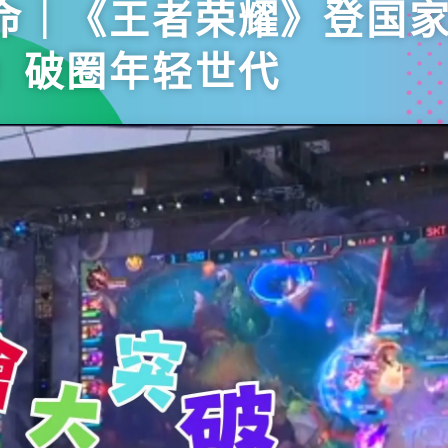
命｜《王者荣耀》登国
」破圈年轻世代