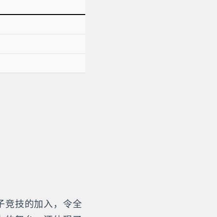
子竞技的加入，令全