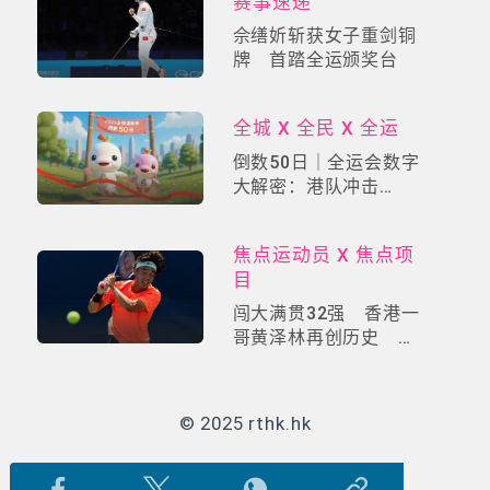
赛事速递
佘缮妡斩获女子重剑铜
牌 首踏全运颁奖台
全城 X 全民 X 全运
倒数50日｜全运会数字
大解密：港队冲击
「50」奖牌大关
+「50」趣闻逐个数
焦点运动员 X 焦点项
目
闯大满贯32强 香港一
哥黄泽林再创历史 网
球生涯全面睇
© 2025 rthk.hk