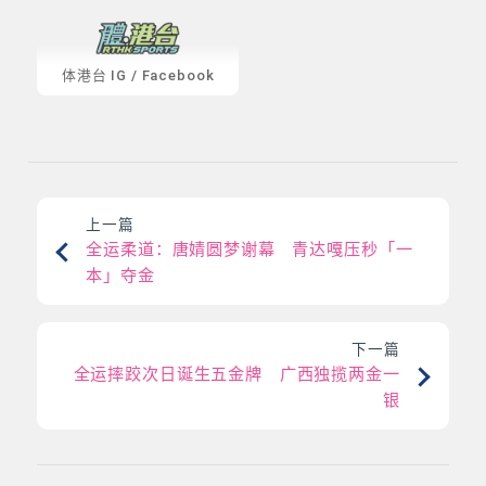
体港台
IG
/
Facebook
上一篇
全运柔道：唐婧圆梦谢幕 青达嘎压秒「一
本」夺金
下一篇
全运摔跤次日诞生五金牌 广西独揽两金一
银