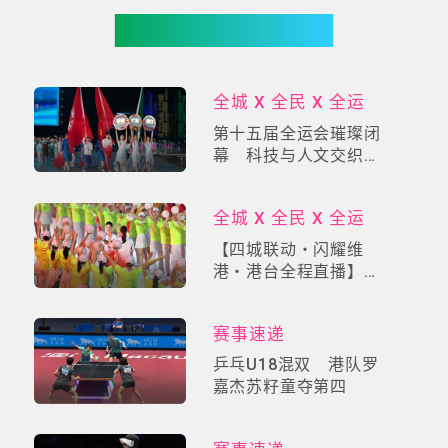
你可能有兴趣
全城 X 全民 X 全运
第十五届全运会璀璨闭
幕 科技与人文交织
「星辰大海」
全城 X 全民 X 全运
【四城联动・闪耀维
港・港台全程直播】
11.2火炬传递香港站路
线、交通管制、火炬手
赛事速递
安排一文掌握！
乒乓U18混双 港队罗
嘉杰苏籽童夺第四