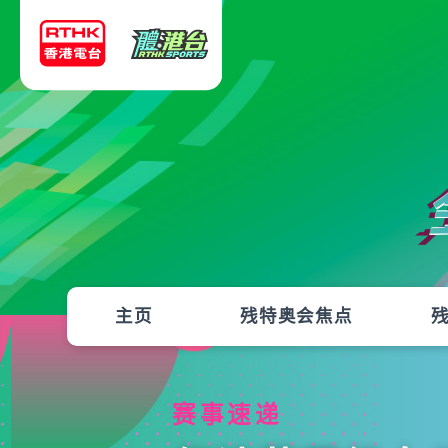
主页
残特奥会焦点
赛事速递