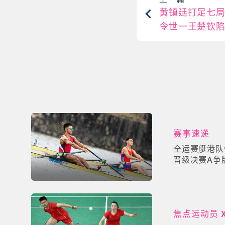
黄镇廷打足七
令世一王楚钦
赛事速递
全运赛艇港队
晋级决赛A争
焦点运动员 