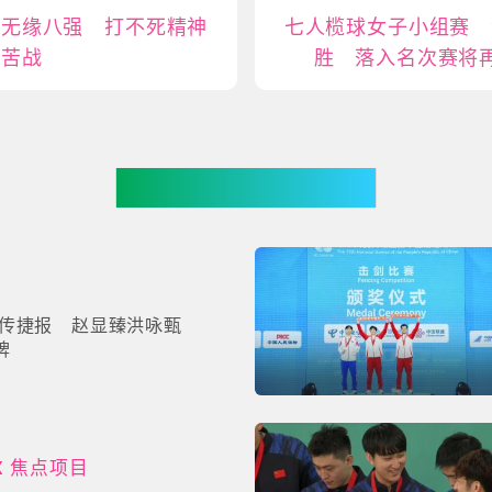
局无缘八强 打不死精神
七人榄球女子小组赛 
陷苦战
胜 落入名次赛将
你可能有兴趣
传捷报 赵显臻洪咏甄
牌
X 焦点项目