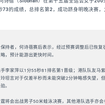
诗蓓（Siobhan）在第十五届全运会女子20
6秒73的成绩，总排名第2，成功跻身明晚决赛
录保持者，何诗蓓赛后表示，经过预赛调整后已恢复
策略，预计能游出更快时间。
手李家萍以1分55秒81排名第1晋级；港队队友马紫
紫玲坦言对于仅差半秒而未能突破2分钟略感失望，
经验。
霆将会出战男子50米蛙泳决赛，其他港队选手亦会