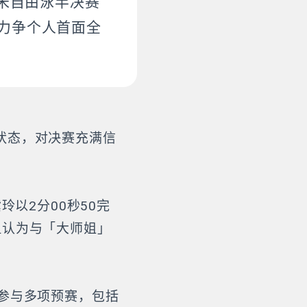
0米自由泳半决赛
，力争个人首面全
状态，对决赛充满信
玲以2分00秒50完
但认为与「大师姐」
参与多项预赛，包括