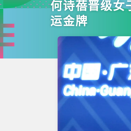
何诗蓓晋级女
运金牌