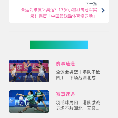
下一篇
全运会难度＞奥运？17岁小将狙击冠军实
录！揭密「中国最残酷体育修罗场」
你可能有兴趣
赛事速递
全运会男篮｜港队不敌
四川 下场战湖北成出
线关键
赛事速递
羽毛球男团 港队激战
五场不敌湖北 无缘晋
身四强