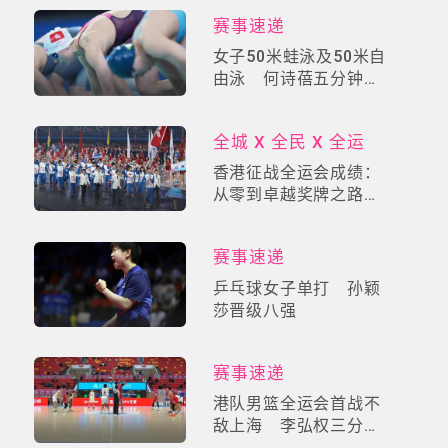
赛事速递
女子50米蛙泳及50米自
由泳 何诗蓓五分钟极
速连摘两铜
全城 X 全民 X 全运
香港征战全运会成绩：
从零到卓越奖牌之路，
香港全运会金牌榜
赛事速递
乒乓球女子单打 孙颖
莎晋级八强
赛事速递
港队男篮全运会首战不
敌上海 李弘权三分雨
轰40分