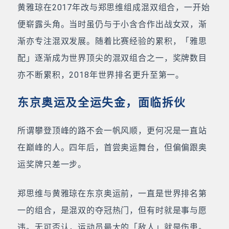
黄雅琼在2017年改与郑思维组成混双组合，一开始
便崭露头角。当时虽仍与于小含合作出战女双，渐
渐亦专注混双发展。随着比赛经验的累积，「雅思
配」逐渐成为世界顶尖的混双组合之一，奖牌数目
亦不断累积，2018年世界排名更升至第一。
东京奥运及全运失金，面临拆伙
所谓攀登顶峰的路不会一帆风顺，更何况是一直站
在巅峰的人。四年后，首尝奥运舞台，但偏偏跟奥
运奖牌只差一步。
郑思维与黄雅琼在东京奥运前，一直是世界排名第
一的组合，是混双的夺冠热门，但有时就是事与愿
违。无可否认，运动员最大的「敌人」就是伤患。