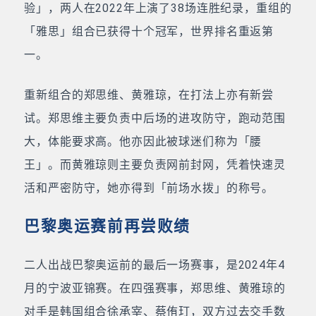
验」，两人在2022年上演了38场连胜纪录，重组的
「雅思」组合已获得十个冠军，世界排名重返第
一。
重新组合的郑思维、黄雅琼，在打法上亦有新尝
试。郑思维主要负责中后场的进攻防守，跑动范围
大，体能要求高。他亦因此被球迷们称为「腰
王」。而黄雅琼则主要负责网前封网，凭着快速灵
活和严密防守，她亦得到「前场水拨」的称号。
巴黎奥运赛前再尝败绩
二人出战巴黎奥运前的最后一场赛事，是2024年4
月的宁波亚锦赛。在四强赛事，郑思维、黄雅琼的
对手是韩国组合徐承宰、蔡侑玎，双方过去交手数