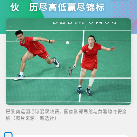
伙 历尽高低赢尽锦标
巴黎奥运羽毛球混双决赛，国家队郑思维与黄雅琼夺得金
牌（图片来源：路透社）