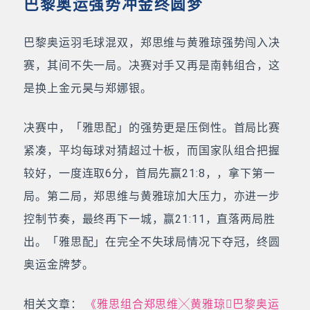
巴黎奥运强势冲金终圆梦
巴黎奥运羽毛球混双，郑思维与黄雅琼强势闯入决
赛，其间不失一局。决赛对手又再是南韩组合，这
是换上金元昊与郑娜银。
决赛中，「雅思配」的强势更是压倒性。首局比赛
紧凑，平均每球对猜超过十板，而国家队组合把握
较好，一度连取6分，首局先赢21:8，，拿下第一
局。第二局，郑思维与黄雅琼加大压力，亦进一步
控制节奏，最终再下一城，赢21:11，直落两局胜
出。「雅思配」在完全不失球局情况下夺冠，终圆
奥运金牌梦。
相关文章：
《雅思组合郑思维╳黄雅琼巴黎奥运