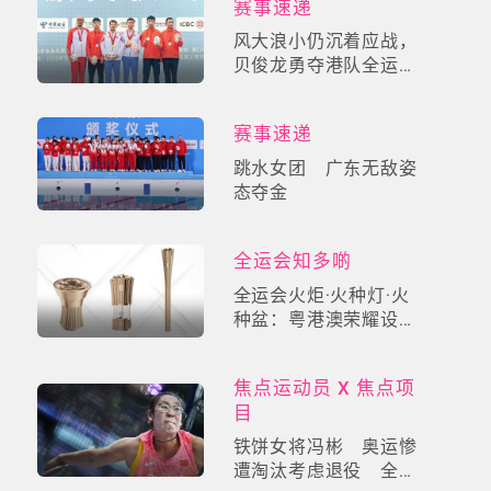
赛事速递
风大浪小仍沉着应战，
贝俊龙勇夺港队全运第
一金！
赛事速递
跳水女团 广东无敌姿
态夺金
全运会知多啲
全运会火炬·火种灯·火
种盆：粤港澳荣耀设计
+科技全透视
焦点运动员 X 焦点项
目
铁饼女将冯彬 奥运惨
遭淘汰考虑退役 全运