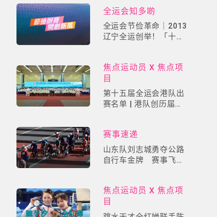
全运会知多啲
全运会节俭革命｜2013
辽宁全运创举！「十分
之一预算」缔造开幕式
史上奇迹
焦点运动员 X 焦点项
目
第十五届全运会港队出
赛名单 | 港队创历届最
大规模
赛事速递
山东队刘志城勇夺公路
自行车金牌 赛事飞驰
港珠澳大桥
焦点运动员 X 焦点项
目
跳水天才全红婵联手陈