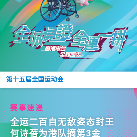
第十五届全国运动会
赛事速递
全运二百自无敌姿态封王
何诗蓓为港队摘第3金