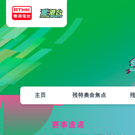
主页
残特奥会焦点
赛事速递