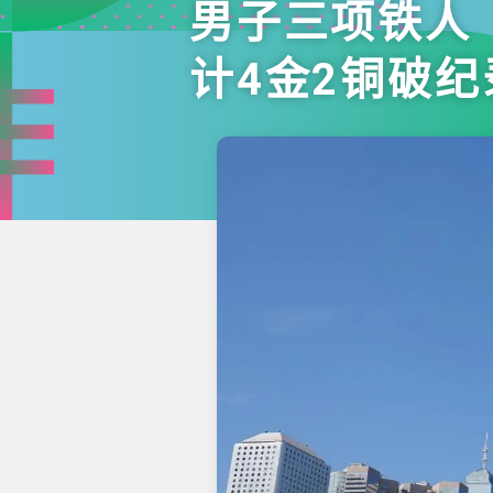
男子三项铁人
计4金2铜破纪