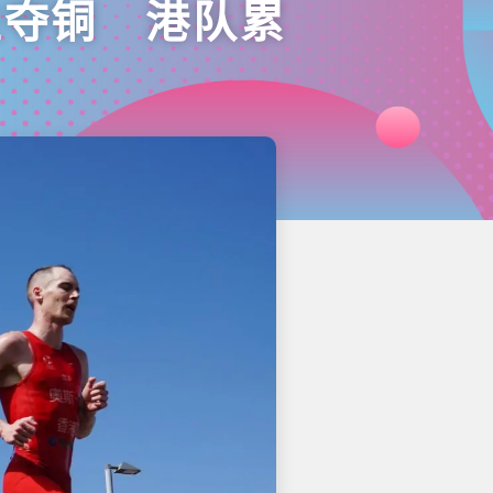
性夺铜 港队累