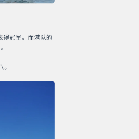
表得冠军。而港队的
钟。
八。