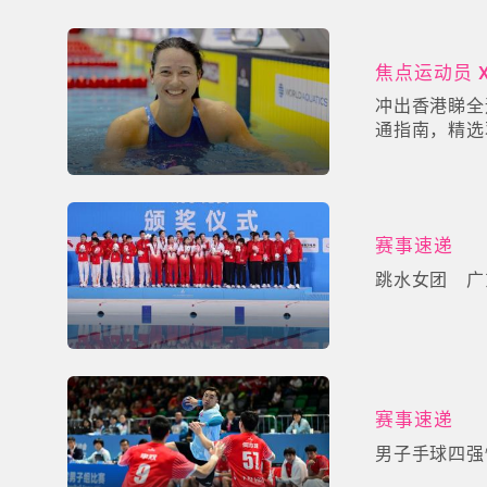
焦点运动员 
冲出香港睇全
通指南，精选
拳击观战懒人
赛事速递
跳水女团 广
赛事速递
男子手球四强