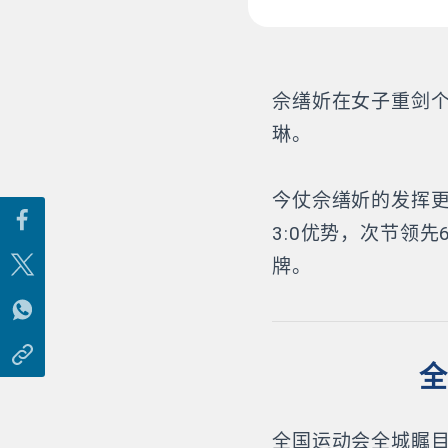
佘缮妡在女子重剑个
琳。
今仗佘缮妡的发挥
3:0优势，次节领先
牌。
全
全国运动会全城瞩目