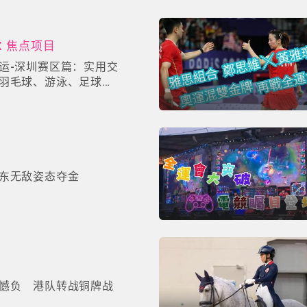
X 焦点项目
运-深圳赛区篇：实用交
羽毛球、游泳、足球、
包
东无敌姿态夺金
憾负 港队转战铜牌战