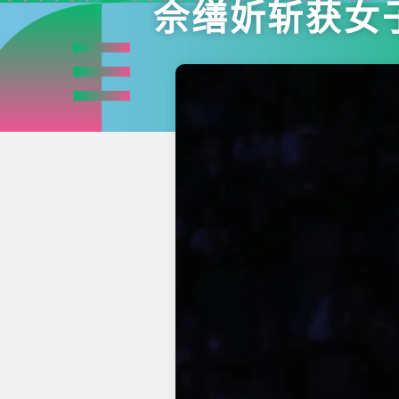
佘缮妡斩获女