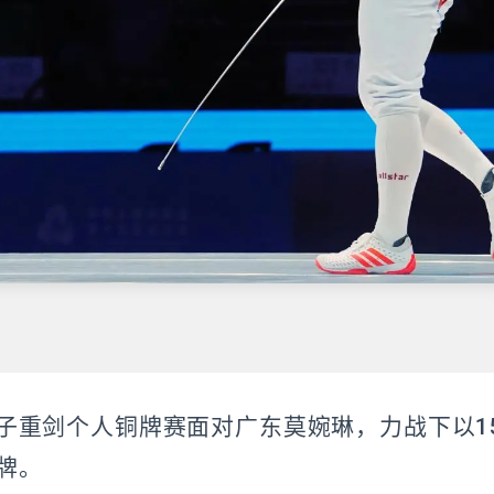
子重剑个人铜牌赛面对广东莫婉琳，力战下以15
牌。