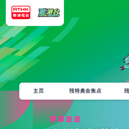
主页
残特奥会焦点
赛事速递