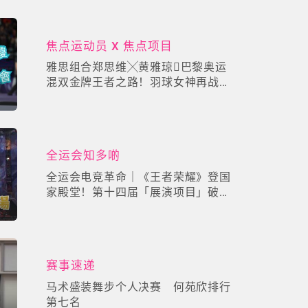
焦点运动员 X 焦点项目
雅思组合郑思维╳黄雅琼巴黎奥运
混双金牌王者之路！羽球女神再战全
运会
全运会知多啲
全运会电竞革命｜《王者荣耀》登国
家殿堂！第十四届「展演项目」破圈
年轻世代
赛事速递
马术盛装舞步个人决赛 何苑欣排行
第七名