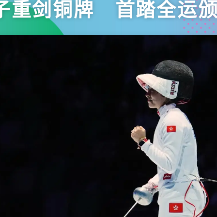
子重剑铜牌 首踏全运