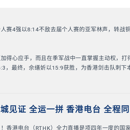
人赛4强以8:14不敌去届个人赛的亚军林声，转战
更加得心应手，而且在季军战中一直掌握主动权，打
6:3，最终，佘缮妡以15:9获胜，为香港剑击队刺
城见证 全运一拼 香港电台 全程
！香港电台（RTHK）全力直播是项四年一度的国