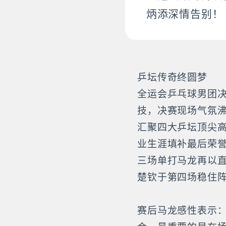
炳添深情告别！
乒坛传奇终圆梦
全运会乒乓球男团
技，决赛现场气氛沸
汇聚四大乒坛顶尖
业生涯填补最后荣
三场单打马龙再以
楚钦于第四场稳住
赛后马龙感性表示