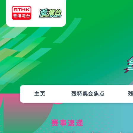
主页
残特奥会焦点
赛事速递