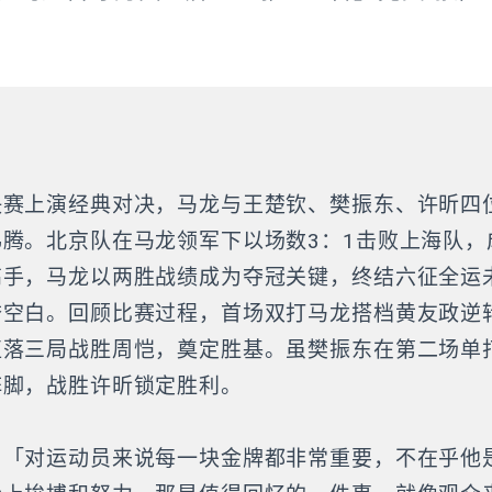
决赛上演经典对决，马龙与王楚钦、樊振东、许昕四
腾。北京队在马龙领军下以场数3：1击败上海队，
高手，马龙以两胜战绩成为夺冠关键，终结六征全运
誉空白。回顾比赛过程，首场双打马龙搭档黄友政逆
直落三局战胜周恺，奠定胜基。虽樊振东在第二场单
阵脚，战胜许昕锁定胜利。
：「对运动员来说每一块金牌都非常重要，不在乎他