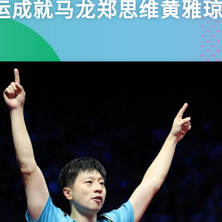
运成就马龙郑思维黄雅