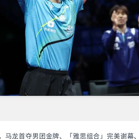
，马龙首夺男团金牌、「雅思组合」完美谢幕