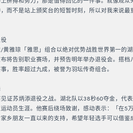
场上拚搏和努力，那是值得回忆的一件事。就像观众
神，而不是站上颁奖台的短暂时刻，所以对我来说最
退役
维/黄雅琼「雅思」组合以绝对优势战胜世界第一的
宣布将告别职业赛场，并预告明年举办退役会。搭档
赛事，胜率超过九成，被誉为羽坛传奇组合。
舞
决赛见证苏炳添退役之战。湖北队以38秒60夺金，代
束运动员生涯。他赛后绕场致谢，感动表示：「在5
谢家乡朋友一直以来的支持，希望年轻选手可以借鉴