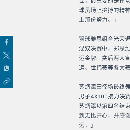
会，最重要的是在
球员场上拚搏的精
上那份努力。」
羽球雅思组合光荣
混双决赛中，郑思
运金牌。赛后两人
运、世锦赛等各大
苏炳添田径场最终
男子4X100接力
苏炳添以第四名结
到无比开心，并感
远。」