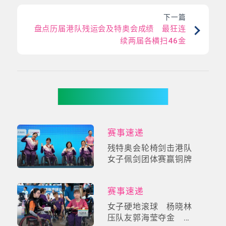
下一篇
盘点历届港队残运会及特奥会成绩 最狂连
续两届各横扫46金
你可能有兴趣
赛事速递
残特奥会轮椅剑击港队
女子佩剑团体赛赢铜牌
赛事速递
女子硬地滚球 杨晓林
压队友郭海莹夺金 何