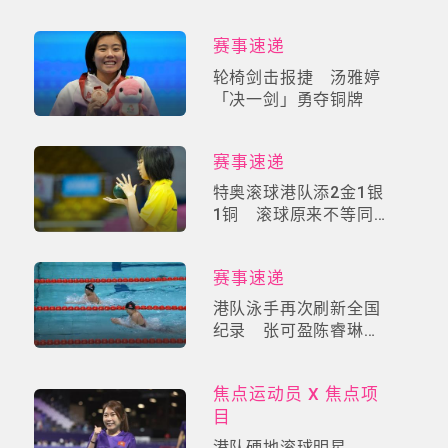
宛淇收获银牌
赛事速递
轮椅剑击报捷 汤雅婷
「决一剑」勇夺铜牌
赛事速递
特奥滚球港队添2金1银
1铜 滚球原来不等同
硬地滚球
赛事速递
港队泳手再次刷新全国
纪录 张可盈陈睿琳包
办金、银牌
焦点运动员 X 焦点项
目
港队硬地滚球明星