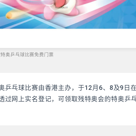
取特奥乒乓球比赛免费门票
奥乒乓球比赛由香港主办，于12月6、8及9日
透过网上实名登记，可领取残特奥会的特奥乒