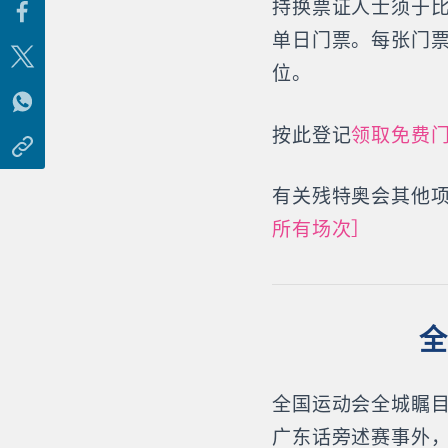
持换票证人士须于
单日门票。每张门
位。
按此登记
领取免费
有关残特奥会其他
所有场次］
全
全国运动会全城瞩目
广东话旁述赛事外