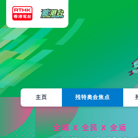
主页
残特奥会焦点
全城 X 全民 X 全运