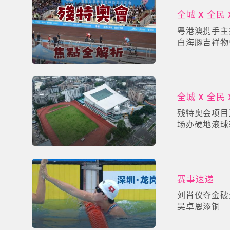
全城 X 全民 
粤港澳携手主
白海豚吉祥物
点赛事全解析
全城 X 全民 
残特奥会项目
场办硬地滚球
赛事速递
刘肖仪夺金破
吴卓恩添铜