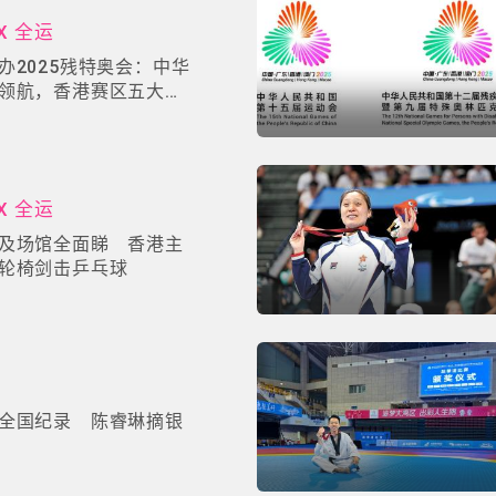
X 全运
办2025残特奥会：中华
领航，香港赛区五大焦
X 全运
及场馆全面睇 香港主
轮椅剑击乒乓球
全国纪录 陈睿琳摘银