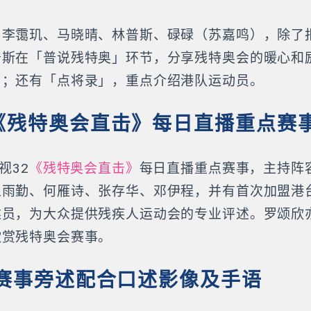
、李霭玑、马晓晴、林普斯、碌碌（苏嘉鸣），除了
普斯在「普说残特奥」环节，分享残特奥会的暖心和
」；还有「点将录」，重点介绍港队运动员。
《残特奥会直击》每日直播重点赛
视32
《残特奥会直击》
每日直播重点赛事，主持阵
丘雨勤、何雁诗、张存华、邓伊程，并有首次加盟港
述员，为大众提供残疾人运动会的专业评述。罗颂欣
欣赏残特奥会赛事。
 赛事旁述配合口述影像及手语