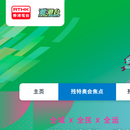
主页
残特奥会焦点
全城 X 全民 X 全运