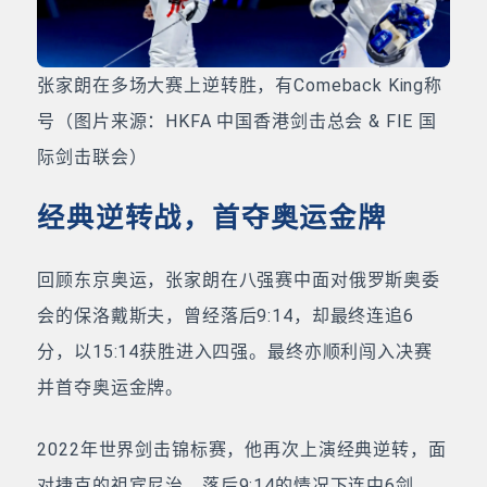
张家朗在多场大赛上逆转胜，有Comeback King称
号（图片来源：HKFA 中国香港剑击总会 & FIE 国
际剑击联会）
经典逆转战，首夺奥运金牌
回顾东京奥运，张家朗在八强赛中面对俄罗斯奥委
会的保洛戴斯夫，曾经落后9:14，却最终连追6
分，以15:14获胜进入四强。最终亦顺利闯入决赛
并首夺奥运金牌。
2022年世界剑击锦标赛，他再次上演经典逆转，面
对捷克的祖宾尼治，落后9:14的情况下连中6剑，