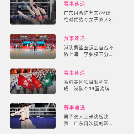
赛事速递
广东组合陈艺文/林珊
绝对优势夺女子双人3
米板金牌
赛事速递
港队男篮全运会首战不
敌上海 李弘权三分雨
轰40分
赛事速递
香港赛区项目顺利完
成 港队夺19面奖牌创
佳绩
赛事速递
男子双人三米跳板决
赛 广东再次扬威颁奖
台