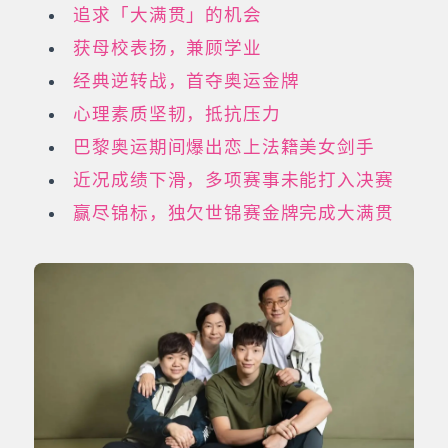
追求「大满贯」的机会
获母校表扬，兼顾学业
经典逆转战，首夺奥运金牌
心理素质坚韧，抵抗压力
巴黎奥运期间爆出恋上法籍美女剑手
近况成绩下滑，多项赛事未能打入决赛
赢尽锦标，独欠世锦赛金牌完成大满贯