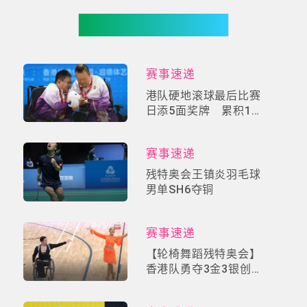
你可能有兴趣
赛事速递
港队硬地滚球最后比赛
日添5面奖牌 累积12
奖牌创最佳成绩
赛事速递
残特奥会王镇炎羽毛球
男单SH6夺铜
赛事速递
【轮椅舞蹈残特奥会】
香港队勇夺3金3银创历
史！李小龙「Be
Water」哲学舞动全