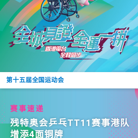
第十五届全国运动会
赛事速递
残特奥会乒乓TT11赛事港队
增添4面铜牌