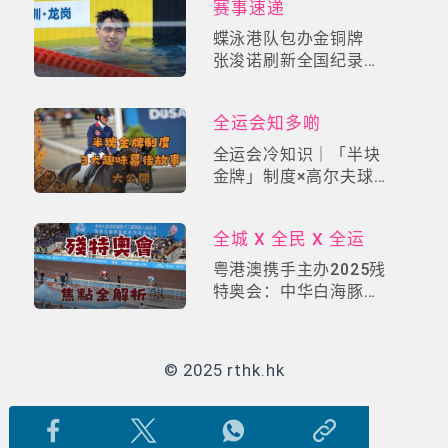
赛事速递
场，展现轮舞极限魅力
蝶泳港队包办金铜牌
张浚诺刷新全国纪录夺
金
全运会知多啲
全运会冷知识｜「半块
金牌」制度×高尔夫球
车考牌奇规！3大趣味
幕后故事大公开
全城 X 全民 X 全运
粤港澳携手主办2025残
特奥会：中华白海豚吉
祥物领航，香港赛区五
大焦点赛事全解析
© 2025 rthk.hk