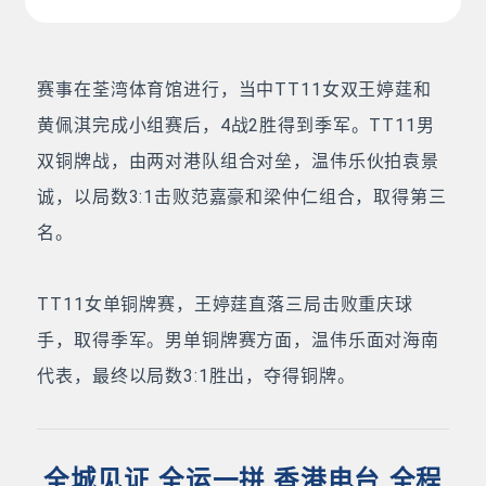
赛事在荃湾体育馆进行，当中TT11女双王婷莛和
黄佩淇完成小组赛后，4战2胜得到季军。TT11男
双铜牌战，由两对港队组合对垒，温伟乐伙拍袁景
诚，以局数3:1击败范嘉豪和梁仲仁组合，取得第三
名。
TT11女单铜牌赛，王婷莛直落三局击败重庆球
手，取得季军。男单铜牌赛方面，温伟乐面对海南
代表，最终以局数3:1胜出，夺得铜牌。
全城见证 全运一拼 香港电台 全程