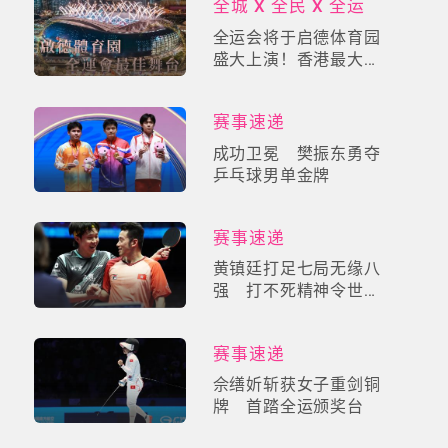
全城 X 全民 X 全运
全运会将于启德体育园
盛大上演！香港最大体
育地标，打造全民运动
新时代！
赛事速递
成功卫冕 樊振东勇夺
乒乓球男单金牌
赛事速递
黄镇廷打足七局无缘八
强 打不死精神令世一
王楚钦陷苦战
赛事速递
佘缮妡斩获女子重剑铜
牌 首踏全运颁奖台