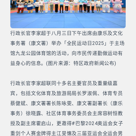
行政长官李家超于八月三日下午出席由康乐及文化
事务署（康文署）举办「全民运动日2025」于主场
馆九龙公园体育馆的活动，向巿民传递勤做运动有
益身心的信息。(图片来源：特区政府新闻公布)
行政长官李家超联同十多名主要官员及重量级嘉
宾，包括文化体育及旅游局局长罗淑佩、体育专员
蔡健斌、康文署署长陈咏雯、康文署副署长（康乐
事务）徐晓露、社区体育事务委员会主席容树恒教
授及副主席霍启山，更邀得#巴黎2024奥运会女子
重剑个人赛金牌得主江旻憓及三届亚运会全运会男