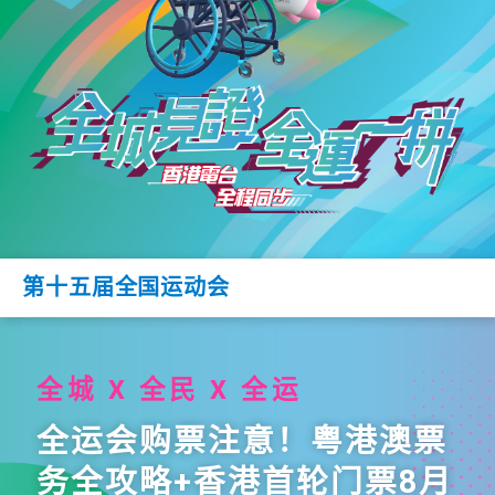
第十五届全国运动会
全城 X 全民 X 全运
全运会购票注意！粤港澳票
务全攻略+香港首轮门票8月