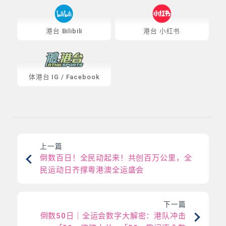
港台 Bilibili
港台 小红书
体港台
IG
/
Facebook
上一篇
倒数百日！全民动起来！共创百万公里，全
民运动日齐撑粤港澳全运盛会
下一篇
倒数50日｜全运会数字大解密：港队冲击