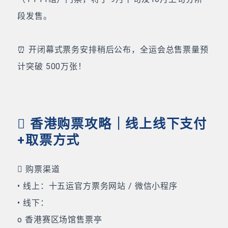
段发售。
⏰ 开闭幕式票务安排稍后公布，全运会总售票量预
计突破 500万张！
 香港购票攻略｜线上线下支付
+取票方式
 购票渠道
• 线上：十五运官方票务网站 / 微信小程序
• 线下：
o 香港赛区场馆售票亭