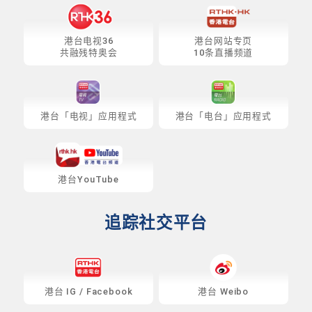
港台电视36
港台网站专页
共融残特奥会
10条直播频道
港台「电视」应用程式
港台「电台」应用程式
港台YouTube
追踪社交平台
港台
IG
/
Facebook
港台 Weibo