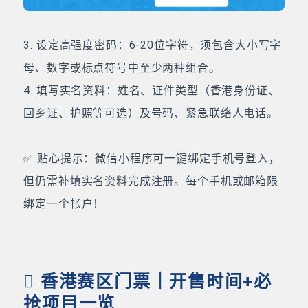
3. 设定高强度密码：6-20位字符，须包含大小写字
母、数字或标点符号中至少两种组合。
4. 填写实名资料：姓名、证件类型（香港身份证、
回乡证、护照等可选）及号码、紧急联络人电话。
✅ 贴心提示：微信小程序可一键绑定手机号登入，
但仍需补填实名资料完成注册。每个手机或邮箱限
绑定一个帐户！
️ 香港赛区门票｜开售时间+必
抢项目一览