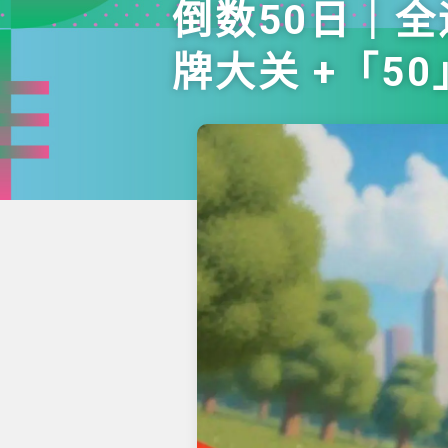
倒数50日｜
牌大关 +「5