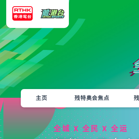
主页
残特奥会焦点
全城 X 全民 X 全运