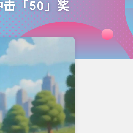
击「50」奖