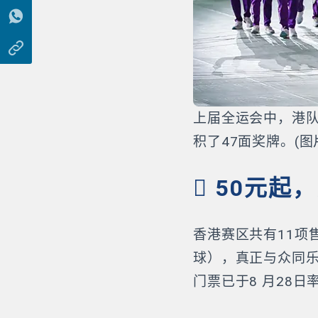
上届全运会中，港队
积了47面奖牌。(图
️ 50元
香港赛区共有11项
球），真正与众同乐
门票已于8 月28