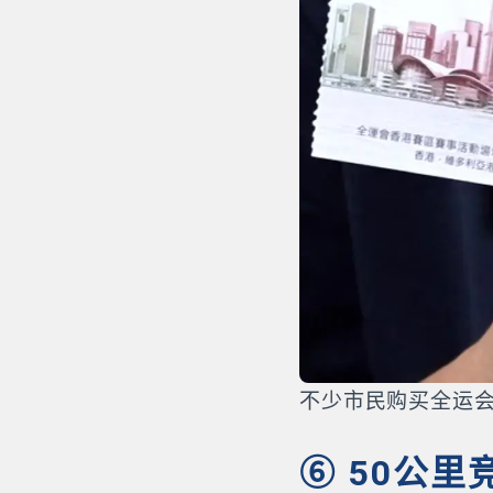
不少市民购买全运
⑥ 50公