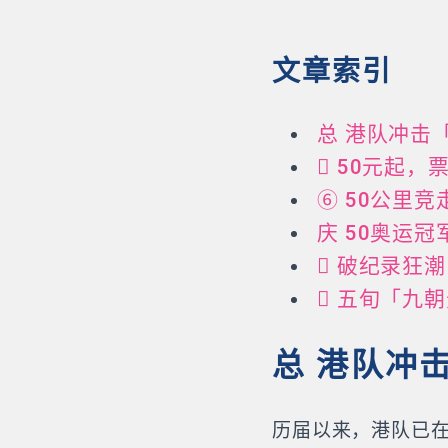
文章索引
总 港队冲击
️ 50元起
⑥ 50公里
庆 50奥运
 破纪录狂
 五旬「九
总 港队冲
历届以来，港队已在