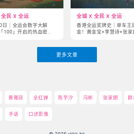
 全民 X 全运
全城 X 全民 X 全运
00日｜全运会数字大解
香港全运奖牌史｜单车王牌
「100」开启的热血密
金！黄金宝×李慧诗×张家
民见证历史时刻
传奇
更多文章
黄雅琼
全红婵
陈芋汐
冯彬
张家朗
群
手语
口述影像
© 2025 rthk.hk