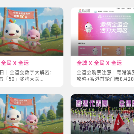
掌握！
 全民 X 全运
全城 X 全民 X 全运
0日｜全运会数字大解密：
全运会购票注意！粤港澳
击「50」奖牌大关
攻略+香港首轮门票8月2
0」趣闻逐个数
抢！