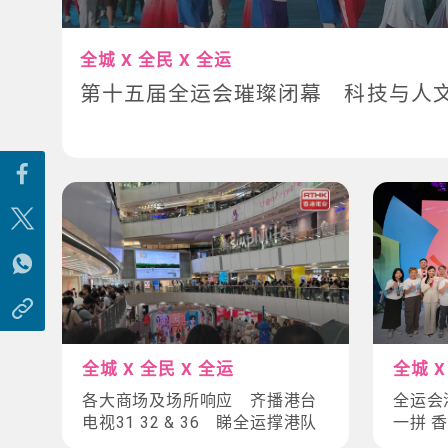
全城 X 全民 X 全运
第十五届全运会璀璨闭幕 科技与人
全城 X 全民 X 全运
全城 X
各大商场及场所响应 齐播港台
全运会
电视31 32 & 36 睇全运撑港队
一拼 