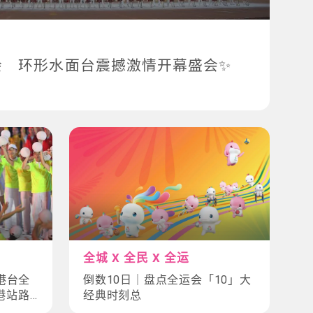
会 环形水面台震撼激情开幕盛会✨
全城 X 全民 X 全运
港台全
倒数10日｜盘点全运会「10」大
港站路
经典时刻总
排一文