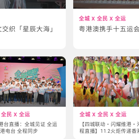
全城 X 全民 X 全运
文交织「星辰大海」
粤港澳携手十五运
 全民 X 全运
全城 X 全民 X 全运
港台直播：全城见证 全运
【四城联动・闪耀维港・
香港电台 全程同步
程直播】11.2火炬传递香
线、交通管制、火炬手安