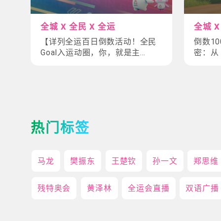
全城 X 全民 X 全运
全城 X
【详列全运百日倒数活动！全民
倒数1
Goal入运动圈，你，就是主
密：从
角！】
码！全
热门标签
马龙
樊振东
王楚钦
孙一文
郑思维
残特奥会
黄泽林
全运会直播
双语广播