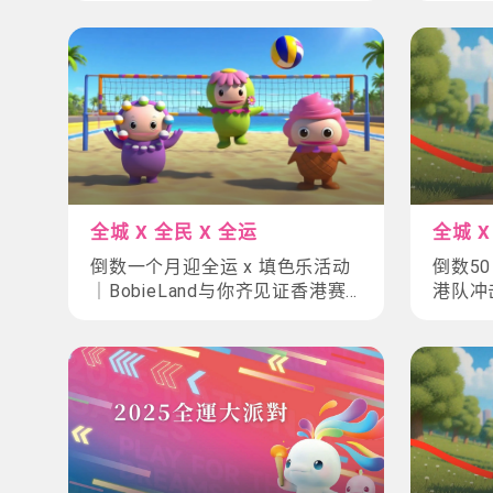
全城 X 全民 X 全运
全城 X
倒数一个月迎全运 x 填色乐活动
倒数5
｜BobieLand与你齐见证香港赛
港队冲
区赛事鵎
+「5