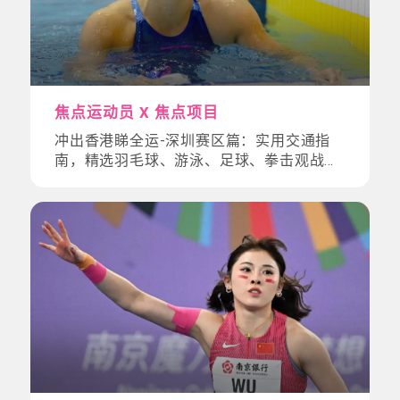
焦点运动员 X 焦点项目
冲出香港睇全运-深圳赛区篇：实用交通指
南，精选羽毛球、游泳、足球、拳击观战懒
人包