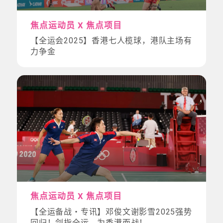
焦点运动员 X 焦点项目
【全运会2025】香港七人榄球，港队主场有
力争金
焦点运动员 X 焦点项目
【全运备战・专讯】邓俊文谢影雪2025强势
回归！剑指全运，为香港而战！