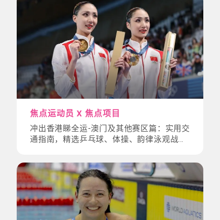
焦点运动员 X 焦点项目
冲出香港睇全运-澳门及其他赛区篇：实用交
通指南，精选乒乓球、体操、韵律泳观战懒
人包