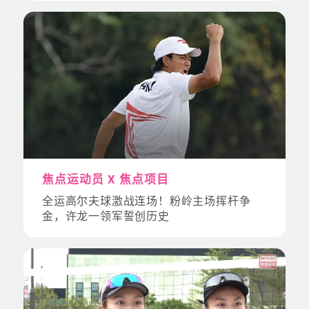
焦点运动员 X 焦点项目
全运高尔夫球激战连场！粉岭主场挥杆争
金，许龙一领军誓创历史