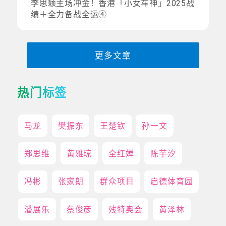
李思颖主场冲金！香港「小女车神」2025战
绩＋全力备战全运④
更多文章
热门标签
马龙
樊振东
王楚钦
孙一文
郑思维
黄雅琼
全红婵
陈芋汐
冯彬
张家朗
群众项目
启德体育园
潘展乐
蔡俊彦
残特奥会
黄泽林