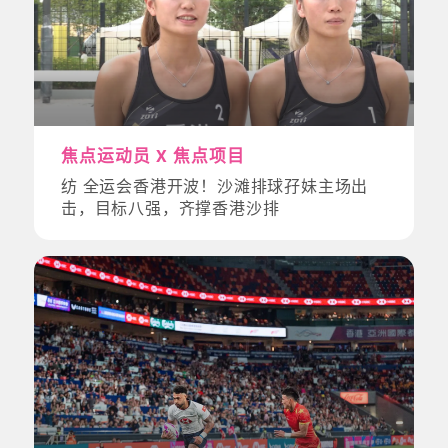
焦点运动员 X 焦点项目
纺 全运会香港开波！沙滩排球孖妹主场出
击，目标八强，齐撑香港沙排