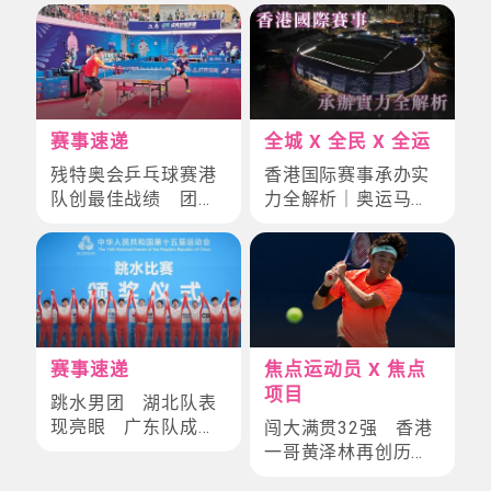
赛事速递
全城 X 全民 X 全运
残特奥会乒乓球赛港
香港国际赛事承办实
队创最佳战绩 团体
力全解析｜奥运马术
赛夺双银获奥运冠军
×东亚运经验助力全
赞赏
运会 启德体育园8
大项目备战攻略
赛事速递
焦点运动员 X 焦点
项目
跳水男团 湖北队表
现亮眼 广东队成功
闯大满贯32强 香港
卫冕
一哥黄泽林再创历
史 网球生涯全面睇