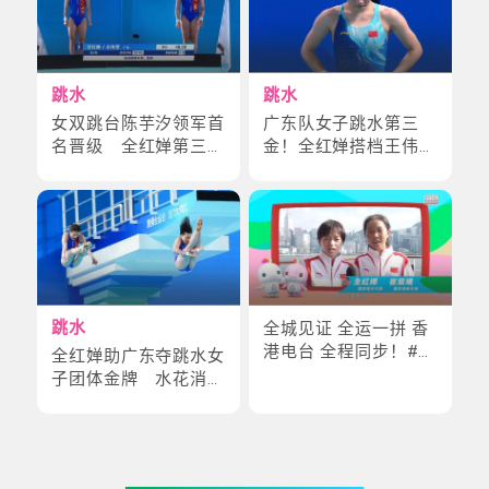
跳水
跳水
女双跳台陈芋汐领军首
广东队女子跳水第三
名晋级 全红婵第三闯
金！全红婵搭档王伟莹
决赛
封后
跳水
全城见证 全运一拼 香
港电台 全程同步！#全
全红婵助广东夺跳水女
红婵 #崔宸曦 #郝婷 #
子团体金牌 水花消失
黄雨婷 #杨家玉
术再现