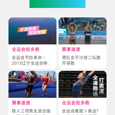
你也可能喜欢
全运会知多啲
赛事速递
全运会节俭革命｜
港队女子沙排二队旗
2013辽宁全运创举！
开得胜
「十分之一预算」缔
造开幕式史上奇迹
赛事速递
全运会知多啲
铁人三项男女混合接
全运会难度＞奥运？