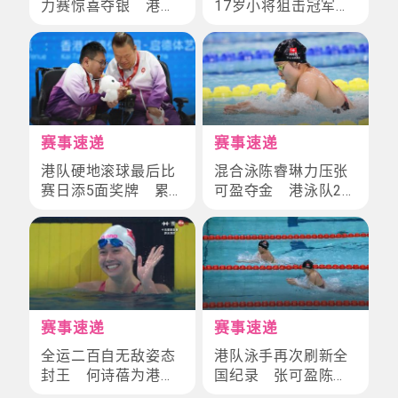
力赛惊喜夺银 港队
17岁小将狙击冠军实
连续两日踏上颁奖台
录！揭密「中国最残
酷体育修罗场」
赛事速递
赛事速递
港队硬地滚球最后比
混合泳陈睿琳力压张
赛日添5面奖牌 累
可盈夺金 港泳队2
积12奖牌创最佳成绩
天进帐3金3银3铜
赛事速递
赛事速递
全运二百自无敌姿态
港队泳手再次刷新全
封王 何诗蓓为港队
国纪录 张可盈陈睿
摘第3金
琳包办金、银牌