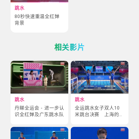
跳水
80秒快速重温全红婵
背景
相关影片
跳水
跳水
丹睇全运会 - 进一步认
全运跳水女子双人10
识全红婵及广东跳水队
米跳台决赛 上海的陈
芋汐与掌敏洁夺金