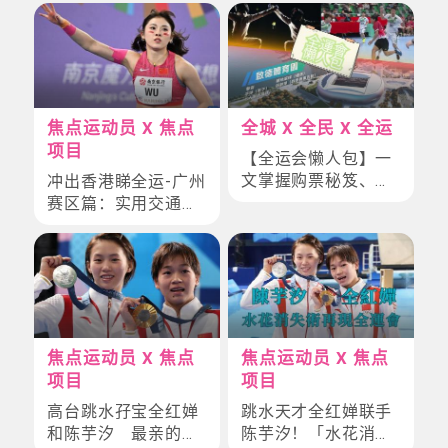
焦点运动员 X 焦点
全城 X 全民 X 全运
项目
【全运会懒人包】一
文掌握购票秘笈、跨
冲出香港睇全运-广州
境交通、焦点赛事
赛区篇：实用交通指
+终极备忘
南，精选跳水、田径
及残特奥会轮椅篮球
观战懒人包
焦点运动员 X 焦点
焦点运动员 X 焦点
项目
项目
高台跳水孖宝全红婵
跳水天才全红婵联手
和陈芋汐 最亲的队
陈芋汐！「水花消失