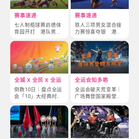
赛事速递
赛事速递
七人制榄球赛启德体
铁人三项男女混合接
育园开打 港队男子
力赛惊喜夺银 港队
2战全胜 女子未开胜
连续两日踏上颁奖台
利门
全城 X 全民 X 全运
全运会知多啲
倒数10日｜盘点全运
全运会破天荒变革｜
会「10」大经典时刻
广场舞登国家殿堂！
总
十四届赛事「群众展
演」掀全民健身革命