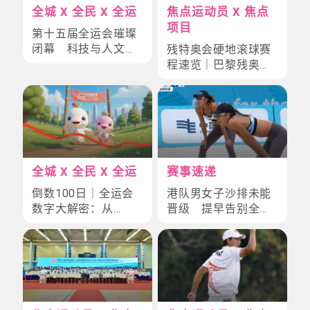
全城 X 全民 X 全运
焦点运动员 X 焦点
项目
第十五届全运会璀璨
闭幕 科技与人文交
残特奥会硬地滚球赛
织「星辰大海」
程速览｜巴黎残奥奖
牌选手亮相启德体育
园
全城 X 全民 X 全运
赛事速递
倒数100日｜全运会
港队男女子沙排未能
数字大解密：从
晋级 提早告别全运
「100」开启的热血
会赛场
密码！全民见证历史
时刻