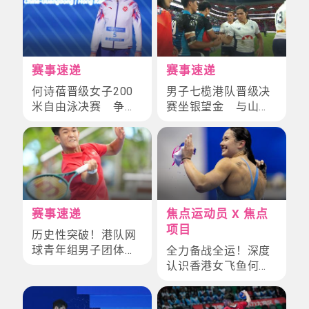
赛事速递
赛事速递
何诗蓓晋级女子200
男子七榄港队晋级决
米自由泳决赛 争夺
赛坐银望金 与山东
个人首面全运金牌
争金
赛事速递
焦点运动员 X 焦点
项目
历史性突破！港队网
球青年组男子团体赛
全力备战全运！深度
夺铜创纪录
认识香港女飞鱼何诗
蓓