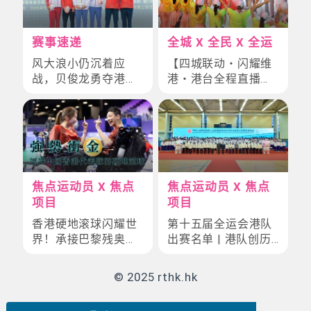
赛事速递
全城 X 全民 X 全运
风大浪小仍沉着应
【四城联动・闪耀维
战，贝俊龙勇夺港队
港・港台全程直播】
全运第一金！
11.2火炬传递香港站
路线、交通管制、火
炬手安排一文掌握！
焦点运动员 X 焦点
焦点运动员 X 焦点
项目
项目
香港硬地滚球闪耀世
第十五届全运会港队
界！承接巴黎残奥勇
出赛名单 | 港队创历
夺三金威势，主场出
届最大规模
战2025粤港澳残特奥
© 2025 rthk.hk
会