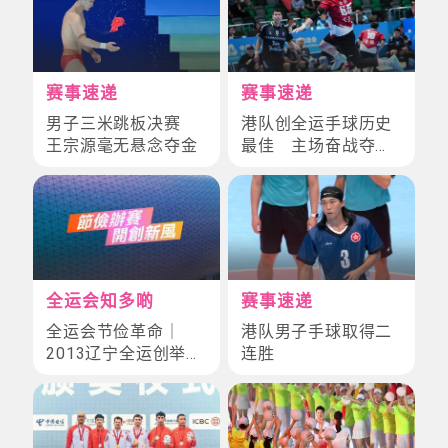
赛事速递
赛事速递
男子三米跳板决赛
港队创全运手球历史
王宗源毫无悬念夺金
最佳 主场奋战夺第
四
全运会知多啲
赛事速递
全运会节俭革命｜
港队男子手球取得二
2013辽宁全运创举！
连胜
「十分之一预算」缔
造开幕式史上奇迹