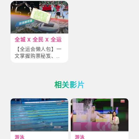
全城 X 全民 X 全运
【全运会懒人包】一
文掌握购票秘笈、跨
境交通、焦点赛事
+终极备忘
相关影片
游泳
游泳