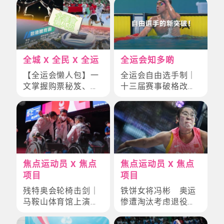
大趣味幕后故事大公
开
全城 X 全民 X 全运
全运会知多啲
【全运会懒人包】一
全运会自由选手制｜
文掌握购票秘笈、跨
十三届赛事破格改
境交通、焦点赛事
革！10+体制外猛人
+终极备忘
逆袭夺门票
焦点运动员 X 焦点
焦点运动员 X 焦点
项目
项目
残特奥会轮椅击剑｜
铁饼女将冯彬 奥运
马鞍山体育馆上演激
惨遭淘汰考虑退役
战
全运谷底弹起再闯高
峰