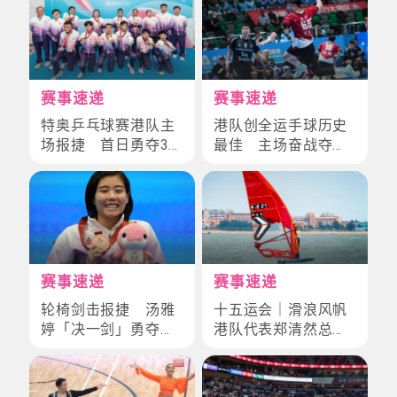
赛事速递
赛事速递
特奥乒乓球赛港队主
港队创全运手球历史
场报捷 首日勇夺3
最佳 主场奋战夺第
金3银2铜
四
赛事速递
赛事速递
轮椅剑击报捷 汤雅
十五运会｜滑浪风帆
婷「决一剑」勇夺铜
港队代表郑清然总决
牌
赛获第4名