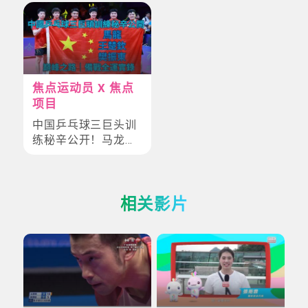
焦点运动员 X 焦点
项目
中国乒乓球三巨头训
练秘辛公开！马龙、
樊振东、王楚钦的巅
峰之路｜备战全运实
录
相关影片