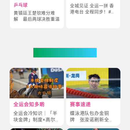
乒乓球
全城见证 全运一拼 香
港电台 全程同步！#王
黄镇廷王楚钦难分难
楚钦 #张雨霏 #罗诗芳
解 最后两球决胜重温
#刘洋 #马龙
你也可能喜欢
全运会知多啲
赛事速递
全运会冷知识｜「半
蝶泳港队包办金铜
块金牌」制度×高尔
牌 张浚诺刷新全国
夫球车考牌奇规！3
纪录夺金