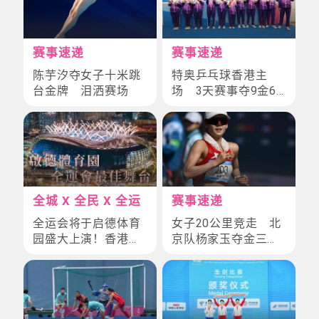
赛事速递
赛事速递
陈芋汐夺女子十米跳
特奥乒乓球香港主
台金牌 泪洒赛场
场 3天赛事夺9金6
银4铜佳绩
全城 X 全民 X 全运
赛事速递
全运会将于启德体育
女子20公里竞走 北
园盛大上演！香港最
京队杨家玉夺金三连
大体育地标，打造全
冠
民运动新时代！