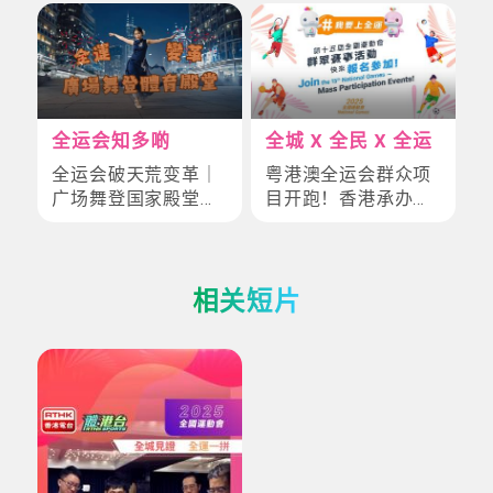
全运会知多啲
全城 X 全民 X 全运
全运会破天荒变革｜
粤港澳全运会群众项
广场舞登国家殿堂！
目开跑！香港承办保
十四届赛事「群众展
龄球赛，香港人必追
演」掀全民健身革命
四大热门项目逐个数
相关短片