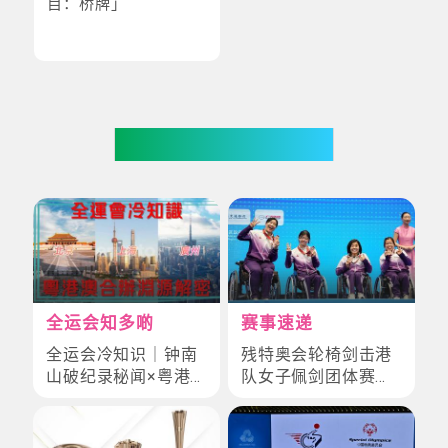
目：桥牌」
你也可能喜欢
全运会知多啲
赛事速递
全运会冷知识｜钟南
残特奥会轮椅剑击港
山破纪录秘闻×粤港
队女子佩剑团体赛赢
澳首合办渊源！揭密
铜牌
赛场3大趣味故事