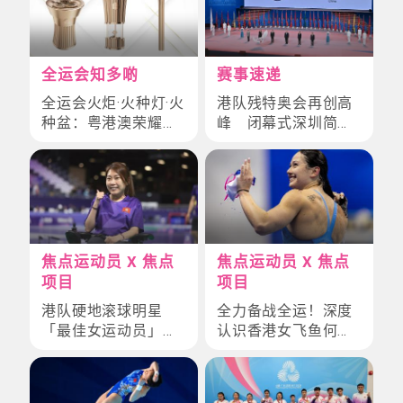
全运会知多啲
赛事速递
全运会火炬·火种灯·火
港队残特奥会再创高
种盆：粤港澳荣耀设
峰 闭幕式深圳简约
计+科技全透视
举行
焦点运动员 X 焦点
焦点运动员 X 焦点
项目
项目
港队硬地滚球明星
全力备战全运！深度
「最佳女运动员」何
认识香港女飞鱼何诗
宛淇
蓓